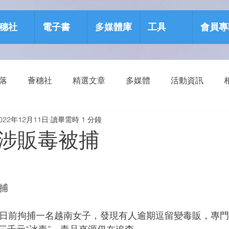
穗社
電子書
多媒體庫
工具
會員專
部落
薈穗社
精選文章
多媒體
活動資訊
022年12月11日
讀畢需時 1 分鐘
源包
健康生活
涉販毒被捕
被捕