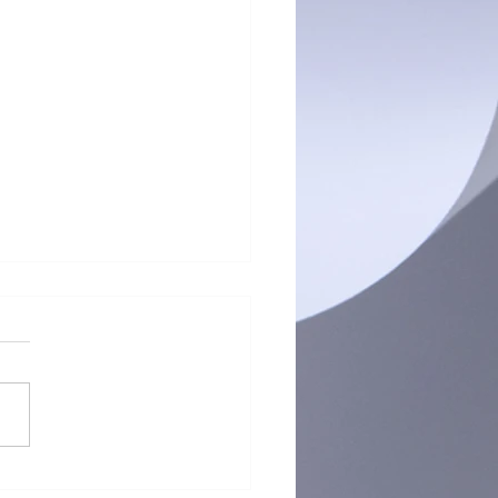
）海關檢逾半億元K仔拘