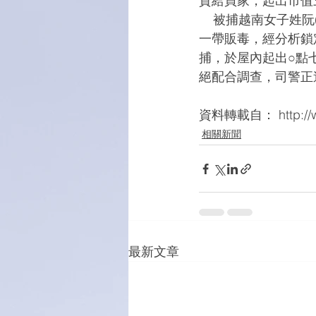
貨給買家，起出市值
    被捕越南女子姓阮(Nguyen)，四十歲，無業。司警早前接到情報指，有越南女子在水坑尾
一帶販毒，經分析鎖
捕，於屋內起出○點
絕配合調查，司警正
資料轉載自： http://www
相關新聞
最新文章