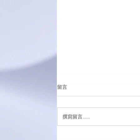
留言
撰寫留言......
五外籍男女涉販吸毒被捕