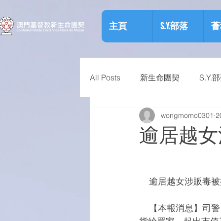
主頁
S.Y.部落
薈
All Posts
新生命團契
S.Y.
wongmomo0301
2
相關資訊
預防物質濫用資
逾居越女
    逾居越女涉販毒
    【本報消息】司警日前拘捕一名越南女子，發現有人逾期逗留變毒販，專門在水坑尾一帶散