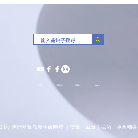
三人
YOUTUBE
S.Y.部落
薈穗社
Instagram
022 by 澳門基督教新生命團契 ｜禁毒｜戒毒｜戒酒｜專業輔