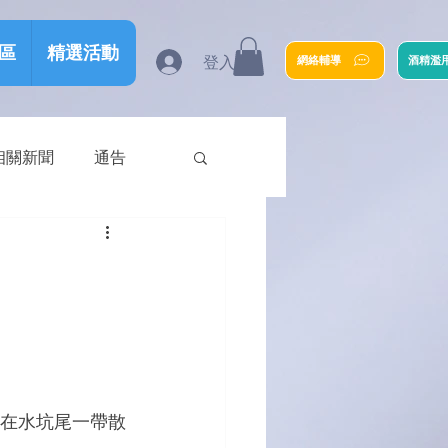
區
精選活動
登入
網絡輔導
酒精濫
相關新聞
通告