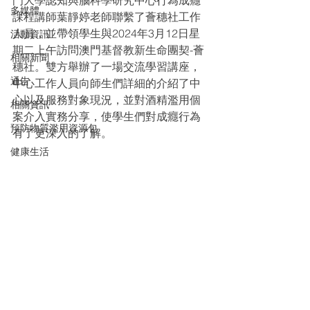
門大學認知與腦科學研究中心行為成癮
多媒體
課程講師葉靜婷老師聯繫了薈穗社工作
人員，並帶領學生與2024年3月12日星
活動資訊
期二上午訪問澳門基督教新生命團契-薈
相關新聞
穗社。雙方舉辦了一場交流學習講座，
通告
中心工作人員向師生們詳細的介紹了中
心以及服務對象現況，並對酒精濫用個
相關資訊
案介入實務分享，使學生們對成癮行為
預防物質濫用資源包
有了更深入的了解。
健康生活