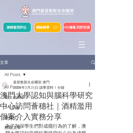
酒精濫用評估
網絡輔導
HIV,梅毒,丙肝快測
文章
All Posts
基督教新生命團契 澳門
All Posts
2024年3月25日
讀畢需時 1 分鐘
澳門大學認知與腦科學研究
新生命團契
中心訪問薈穗社｜酒精濫用
S.Y.部落
個案介入實務分享
薈穗社
為了加深學生們對成癮行為的了解，澳
精選文章