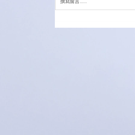
撰寫留言......
萌愛家庭大手牽小手，玩轉遊
樂園！