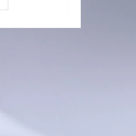
 再「接」再厲！躲避盤訓練
烈招生中！ 🥏