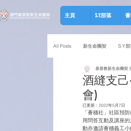
主頁
S.Y.部落
薈
All Posts
新生命團契
S.Y.
基督教新生命團契 
相關資訊
預防物質濫用資
酒縫支己
會)
已更新：
2022年5月7日
「薈穗社」社區預防
用問答互動及講座的
動亦邀請薈穗義工小