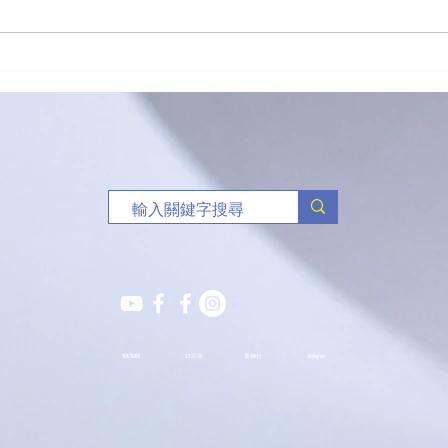
「有球必應」負責任博彩足球
🥏
比賽花絮
班熱
YOUTUBE
S.Y.部落
薈穗社
Instagram