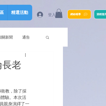
區
精選活動
登入
網絡輔導
酒精濫
相關新聞
通告
倫長老
傳衛教，除了採
酒體驗。本次活
員親身演繹了一