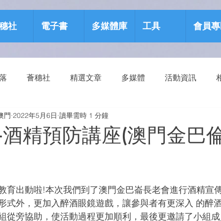
穗社
電子書
多媒體庫
工具
會員專
部落
薈穗社
精選文章
多媒體
活動資訊
澳門
2022年5月6日
讀畢需時 1 分鐘
源包
健康生活
-酒精預防講座(澳門金巴
教育出動啦!本次我們到了澳門金巴崙長老會進行酒精宣
形式外，更加入醉酒眼鏡遊戲，讓參與者有更深入 的醉
組從旁協助，使活動過程更加順利，最後更邀請了小組成