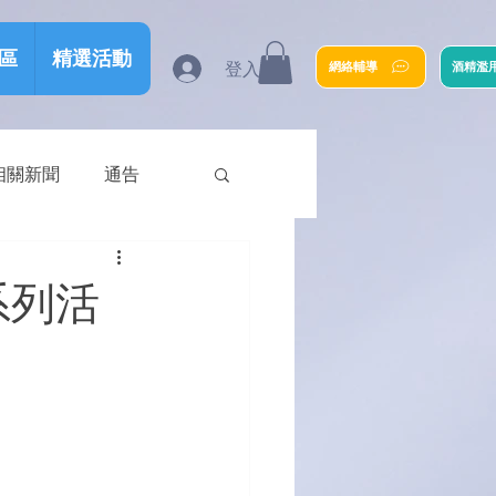
區
精選活動
登入
網絡輔導
酒精濫
相關新聞
通告
系列活