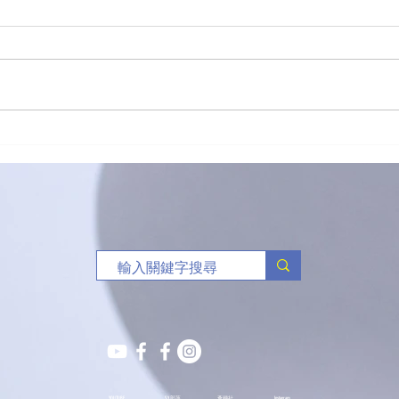
「有球必應」負責任博彩足球
🥏
比賽花絮
班熱
YOUTUBE
S.Y.部落
薈穗社
Instagram