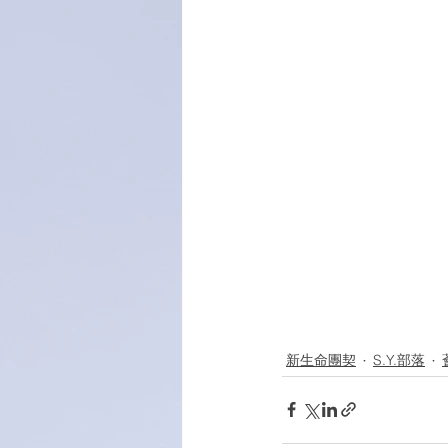
新生命團契
S.Y.部落