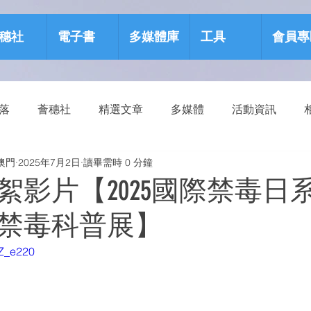
穗社
電子書
多媒體庫
工具
會員專
部落
薈穗社
精選文章
多媒體
活動資訊
澳門
2025年7月2日
讀畢需時 0 分鐘
源包
健康生活
絮影片【2025國際禁毒日
禁毒科普展】
CZ_e220