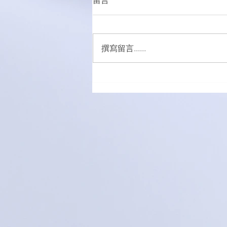
留言
撰寫留言......
萌愛家庭大手牽小手，玩轉遊
樂園！