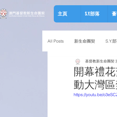
主頁
S.Y.部落
薈
All Posts
新生命團契
S.Y.
基督教新生命團契 
相關資訊
預防物質濫用資
開幕禮花
動大灣區
https://youtu.be/o3eS