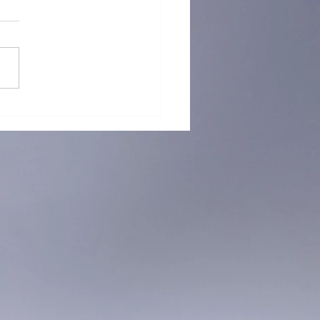
 再「接」再厲！躲避盤訓練
烈招生中！ 🥏