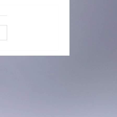
）海關檢逾半億元K仔拘