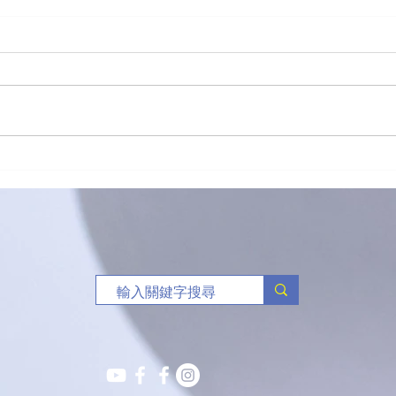
新生命團契籃球賽關注禁毒
（港
三人