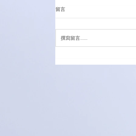
留言
撰寫留言......
五外籍男女涉販吸毒被捕