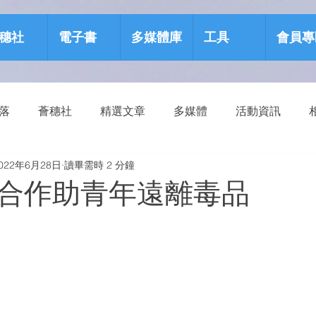
穗社
電子書
多媒體庫
工具
會員專
部落
薈穗社
精選文章
多媒體
活動資訊
022年6月28日
讀畢需時 2 分鐘
源包
健康生活
合作助青年遠離毒品