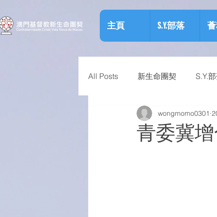
主頁
S.Y.部落
薈
All Posts
新生命團契
S.Y.
wongmomo0301
2
相關資訊
預防物質濫用資
青委冀增