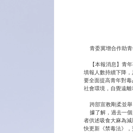
    青委冀增合作
    【本報消息】青年事務委員徐幸潔引述“澳門藥物濫用者中央登記系統”資料指出，去年整體
填報人數持續下降，
要全面提高青年對毒
社會環境，自覺遠離
    跨部宣教剛柔並舉
    據了解，過去一個月本地警方通佈吸毒販毒新聞報道中，涉毒品以大麻居多，當中一名涉案
者供述吸食大麻為減
快更新《禁毒法》，