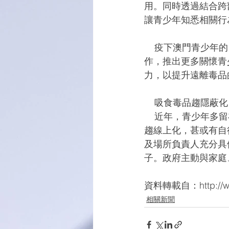
用。同時透過結合跨
讓青少年知悉相關行
    疫下澳門青少年的日常生活易被打亂，或因無所適從而增添壓力，希望政府與民間社團合
作，推出更多關懷青
力，以提升遠離毒品
    吸食毒品趨隱蔽化
    近年，青少年多留在家中、朋友家或酒店場所等吸食毒品，越趨隱蔽化，取得毒品的途徑亦
趨線上化，甚或有自
及場所負責人充分具
子。政府主動與家庭
資料轉載自：http://www.
相關新聞