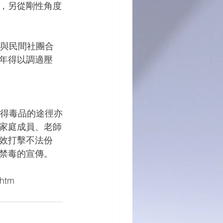
，另從剛性角度
年得以調適壓
家庭成員、老師
效打擊不法份
禁毒的宣傳。
.htm