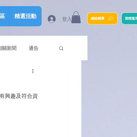
區
精選活動
登入
網絡輔導
酒精濫
相關新聞
通告
，有興趣及符合資