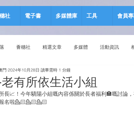
穗社
電子書
多媒體庫
工具
會員專
部落
薈穗社
精選文章
多媒體
活動資訊
澳門
2024年10月28日
讀畢需時 1 分鐘
源包
健康生活
-老有所依生活小組
有所長📈！今年驕陽小組嘅內容係關於長者福利🏣嘅討論
💁🏻💁🏻💁🏻