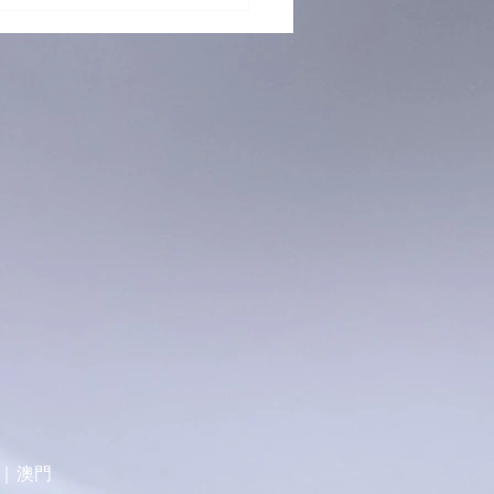
 再「接」再厲！躲避盤訓練
烈招生中！ 🥏
導｜澳門