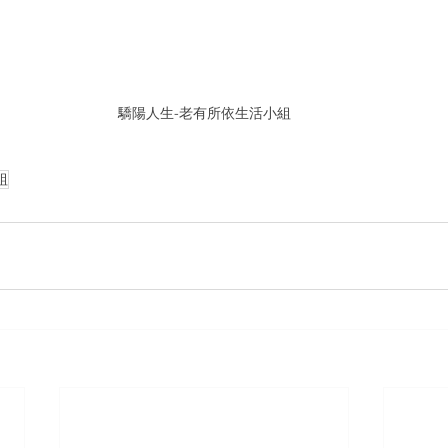
驕陽人生-老有所依生活小組
組