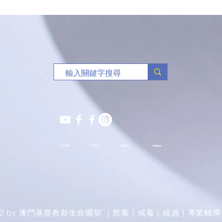
「有球必應」負責任博彩足球
🥏
比賽花絮
班熱
YOUTUBE
S.Y.部落
薈穗社
Instagram
022 by 澳門基督教新生命團契 ｜禁毒｜戒毒｜戒酒｜專業輔