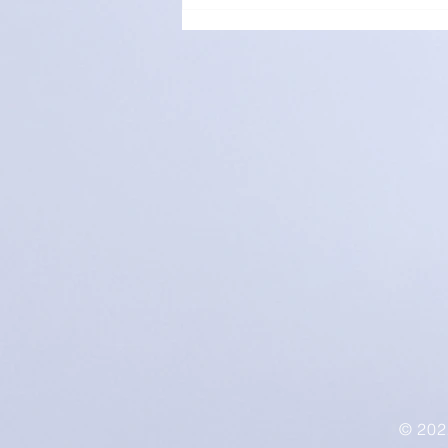
萌愛家庭大手牽小手，玩轉遊
樂園！
© 2