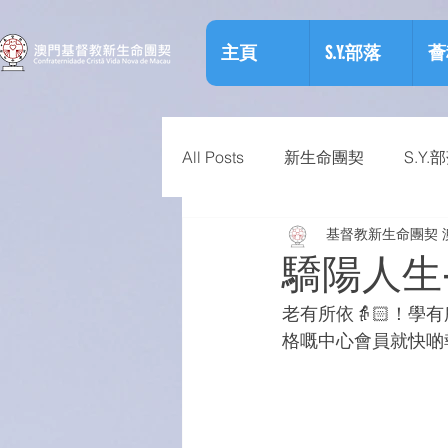
主頁
S.Y.部落
薈
All Posts
新生命團契
S.Y.
基督教新生命團契 
相關資訊
預防物質濫用資
驕陽人生
老有所依👵🏻！學
格嘅中心會員就快啲報名啦