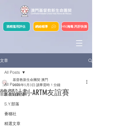
酒精濫用評估
網絡輔導
HIV,梅毒,丙肝快測
文章
All Posts
基督教新生命團契 澳門
All Posts
2023年5月3日
讀畢需時 1 分鐘
體營計劃-ARTM友誼賽
新生命團契
S.Y.部落
薈穗社
精選文章