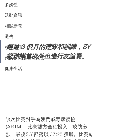
多媒體
活動資訊
相關新聞
通告
經過 3 個月的建隊和訓練，SY 
相關資訊
籃球隊首次外出進行友誼賽。
預防物質濫用資源包
健康生活
該次比賽對手為澳門戒毒康復協
(ARTM)，比賽雙方全程投入，攻防激
烈，最後S.Y.部落以 37:25 獲勝。比賽結