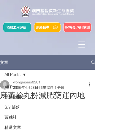
酒精濫用評估
網絡輔導
HIV,梅毒,丙肝快測
文章
All Posts
wongmomo0301
All Posts
2025年4月28日
讀畢需時 1 分鐘
麻黃鹼丸扮減肥藥運內地
新生命團契
S.Y.部落
薈穗社
精選文章