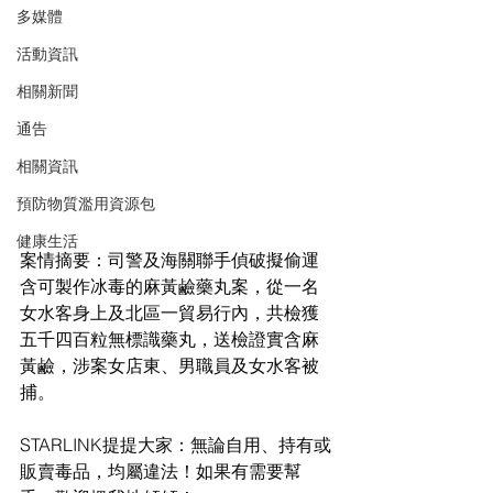
多媒體
活動資訊
相關新聞
通告
相關資訊
預防物質濫用資源包
健康生活
案情摘要：司警及海關聯手偵破擬偷運
含可製作冰毒的麻黃鹼藥丸案，從一名
女水客身上及北區一貿易行內，共檢獲
五千四百粒無標識藥丸，送檢證實含麻
黃鹼，涉案女店東、男職員及女水客被
捕。
STARLINK提提大家：無論自用、持有或
販賣毒品，均屬違法！如果有需要幫