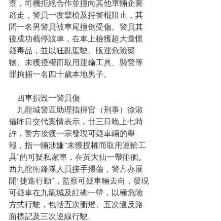
查，司機拒絕合作並撞向其他車輛企圖
逃走，警員一度擎槍及持警棍阻止，其
間一名男警員被車尾撞倒受傷。警員其
後成功截停該車，在車上檢獲超大量懷
疑毒品，並以狂亂駕駛、販運危險藥
物、未獲授權而取用運輸工具、襲警等
罪拘捕一名四十歲本地男子。
    四車損毀一警員傷
    九龍城警區助理指揮官（刑事）徐淑
儀昨日交代案情表示，廿三日晚上七時
許，警方接獲一宗發現可疑車輛的舉
報，指一輛涉嫌“未獲授權而取用運輸工
具”的可疑私家車，在黃大仙一帶徘徊。
西九龍衝鋒隊人員接手掃蕩，警方亦展
開“捷進行動”，監察可疑車輛去向，發現
可疑車在九龍城及紅磡一帶，以極危險
方式行駛，包括五次衝燈、五次違反路
面標記及三次逆線行駛。