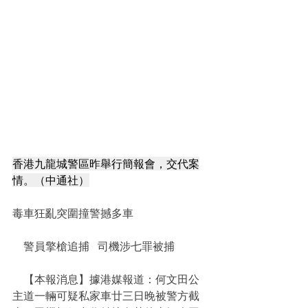
香港九龍城警區昨舉行簡報會，交代案
情。（中通社）
毒車狂亂突圍撞警撼多車
    警員擎槍追捕   司機涉七罪被捕
    【本報消息】據港媒報道：何文田公
主道一輛可疑私家車廿三日晚被警方截