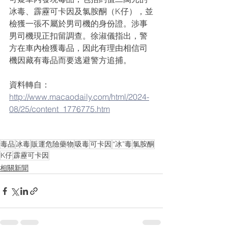
冰毒、霹靂可卡因及氯胺酮（K仔），並
檢獲一張不屬於男司機的身份證。涉事
男司機現正扣留調查。徐淑儀指出，警
方在車內檢獲毒品，因此有理由相信司
機因藏有毒品而要逃避警方追捕。
資料轉自：
http://www.macaodaily.com/html/2024-
08/25/content_1776775.htm
毒品
冰毒
販運危險藥物
吸毒
可卡因
“冰”毒
氯胺酮
K仔
霹靂可卡因
相關新聞