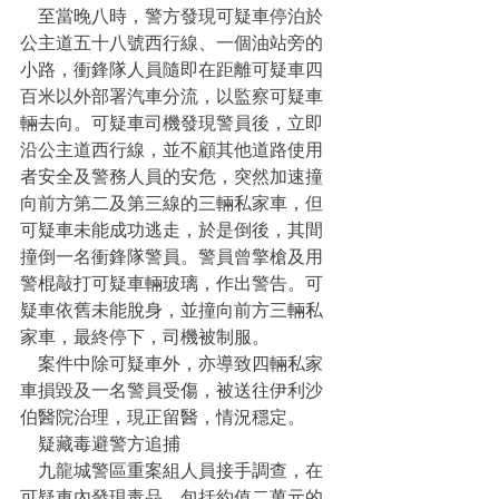
    至當晚八時，警方發現可疑車停泊於
公主道五十八號西行線、一個油站旁的
小路，衝鋒隊人員隨即在距離可疑車四
百米以外部署汽車分流，以監察可疑車
輛去向。可疑車司機發現警員後，立即
沿公主道西行線，並不顧其他道路使用
者安全及警務人員的安危，突然加速撞
向前方第二及第三線的三輛私家車，但
可疑車未能成功逃走，於是倒後，其間
撞倒一名衝鋒隊警員。警員曾擎槍及用
警棍敲打可疑車輛玻璃，作出警告。可
疑車依舊未能脫身，並撞向前方三輛私
家車，最終停下，司機被制服。
    案件中除可疑車外，亦導致四輛私家
車損毀及一名警員受傷，被送往伊利沙
伯醫院治理，現正留醫，情況穩定。
    疑藏毒避警方追捕
    九龍城警區重案組人員接手調查，在
可疑車內發現毒品，包括約值二萬元的