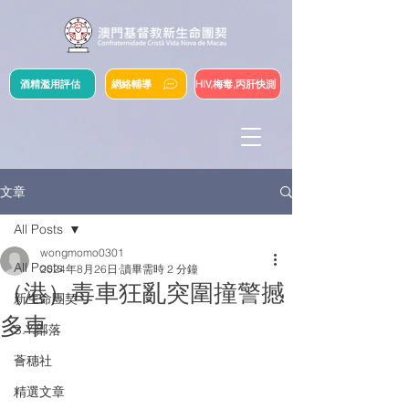
酒精濫用評估
網絡輔導
HIV,梅毒,丙肝快測
文章
All Posts
wongmomo0301
All Posts
2024年8月26日
讀畢需時 2 分鐘
（港）毒車狂亂突圍撞警撼
新生命團契
多車
S.Y.部落
薈穗社
精選文章