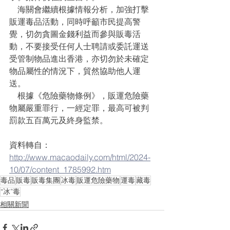
    海關會繼續根據情報分析，加強打擊
販運毒品活動，同時呼籲市民提高警
覺，切勿貪圖金錢利益而參與販毒活
動，不要接受任何人士聘請或委託運送
受管制物品進出香港，亦切勿於未確定
物品屬性的情況下，貿然協助他人運
送。
    根據《危險藥物條例》，販運危險藥
物屬嚴重罪行，一經定罪，最高可被判
罰款五百萬元及終身監禁。
資料轉自：
http://www.macaodaily.com/html/2024-
10/07/content_1785992.htm
毒品
販毒
販毒集團
冰毒
販運危險藥物
運毒
藏毒
“冰”毒
相關新聞