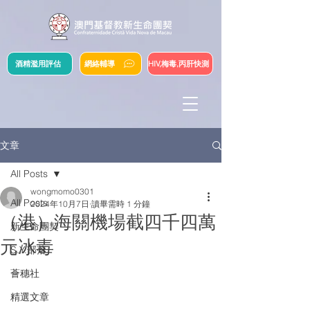
酒精濫用評估
網絡輔導
HIV,梅毒,丙肝快測
文章
All Posts
wongmomo0301
All Posts
2024年10月7日
讀畢需時 1 分鐘
（港）海關機場截四千四萬
新生命團契
元冰毒
S.Y.部落
薈穗社
精選文章