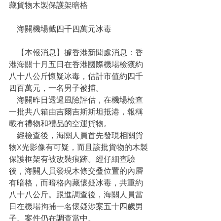
藏貨物木製保護架暗格
    海關機場截四千四萬元冰毒
    【本報消息】據香港新聞處消息：香
港海關十月五日在香港國際機場檢獲約
八十八公斤懷疑冰毒，估計市值約四千
四百萬元，一名男子被捕。
    海關昨日透過風險評估，在機場檢查
一批共八箱由吉爾吉斯斯坦抵港，報稱
載有禮物和禮品的空運貨物。
    經檢查後，海關人員首先發現相關貨
物X光影像有可疑，而且該批貨物的木製
保護框架有被改裝痕跡。經仔細查驗
後，海關人員發現木條交叠位置的內層
有暗格，而暗格內藏懷疑冰毒，共重約
八十八公斤。跟進調查後，海關人員當
日在機場拘捕一名懷疑涉案五十四歲男
子。案件仍在調查當中。