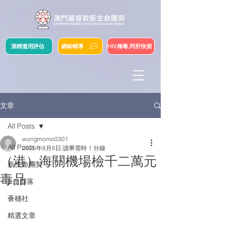
酒精濫用評估
網絡輔導
HIV,梅毒,丙肝快測
文章
All Posts
wongmomo0301
All Posts
2025年8月8日
讀畢需時 1 分鐘
（港）海關機場檢千二萬元
新生命團契
毒品
S.Y.部落
薈穗社
精選文章