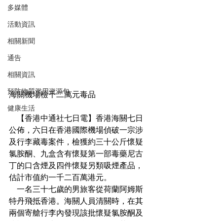
多媒體
活動資訊
相關新聞
通告
相關資訊
預防物質濫用資源包
海關機場檢千二萬元毒品
健康生活
    【香港中通社七日電】香港海關七日
公佈，六日在香港國際機場偵破一宗涉
及行李藏毒案件，檢獲約三十公斤懷疑
氯胺酮、九盒含有懷疑第一部毒藥尼古
丁的口含煙及四件懷疑另類吸煙產品，
估計市值約一千二百萬港元。
    一名三十七歲的男旅客從荷蘭阿姆斯
特丹飛抵香港。海關人員清關時，在其
兩個寄艙行李內發現該批懷疑氯胺酮及