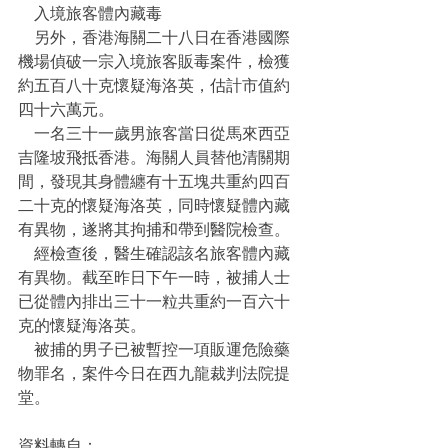
    入境旅客體內藏毒
    另外，香港海關二十八日在香港國際
機場偵破一宗入境旅客販毒案件，檢獲
約五百八十克懷疑海洛英，估計市值約
四十六萬元。
    一名三十一歲男旅客當日從馬來西亞
吉隆坡飛抵香港。海關人員替他清關期
間，發現其身體纏有十五塊共重約四百
二十克的懷疑海洛英，同時懷疑體內藏
有異物，遂將其拘捕和帶到醫院檢查。
    經檢查後，醫生確認該名旅客體內藏
有異物。截至昨日下午一時，被捕人士
已從體內排出三十一粒共重約一百六十
克的懷疑海洛英。
    被捕的男子已被暫控一項販運危險藥
物罪名，案件今日在西九龍裁判法院提
堂。
資料轉自：