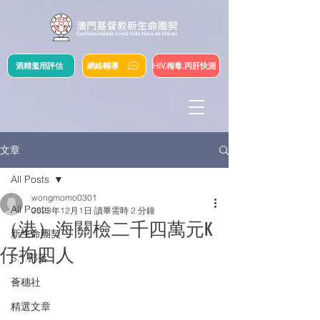
酒精濫用評估
網絡輔導
HIV,梅毒,丙肝快測
文章
All Posts
wongmomo0301
All Posts
2023年12月1日
讀畢需時 2 分鐘
（港）海關檢二千四萬元K
新生命團契
仔拘四人
S.Y.部落
薈穗社
精選文章