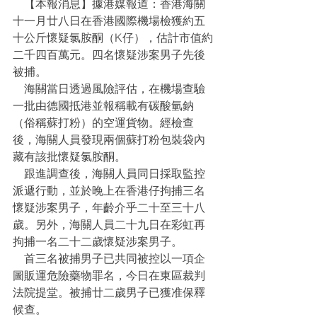
    【本報消息】據港媒報道：香港海關
十一月廿八日在香港國際機場檢獲約五
十公斤懷疑氯胺酮（K仔），估計市值約
二千四百萬元。四名懷疑涉案男子先後
被捕。
    海關當日透過風險評估，在機場查驗
一批由德國抵港並報稱載有碳酸氫鈉
（俗稱蘇打粉）的空運貨物。經檢查
後，海關人員發現兩個蘇打粉包裝袋內
藏有該批懷疑氯胺酮。
    跟進調查後，海關人員同日採取監控
派遞行動，並於晚上在香港仔拘捕三名
懷疑涉案男子，年齡介乎二十至三十八
歲。另外，海關人員二十九日在彩虹再
拘捕一名二十二歲懷疑涉案男子。
    首三名被捕男子已共同被控以一項企
圖販運危險藥物罪名，今日在東區裁判
法院提堂。被捕廿二歲男子已獲准保釋
候查。