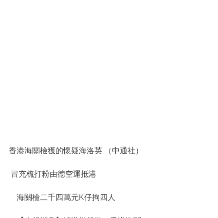
香港海關檢獲的懷疑海洛英 （中通社）
 冒充梳打粉由德空運抵港
    海關檢二千四萬元K仔拘四人