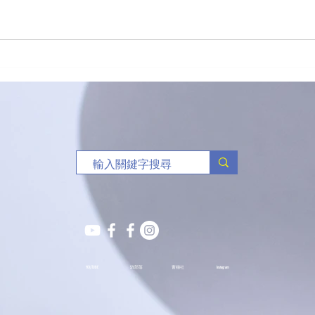
新生命團契籃球賽關注禁毒
（港
三人
YOUTUBE
S.Y.部落
薈穗社
Instagram