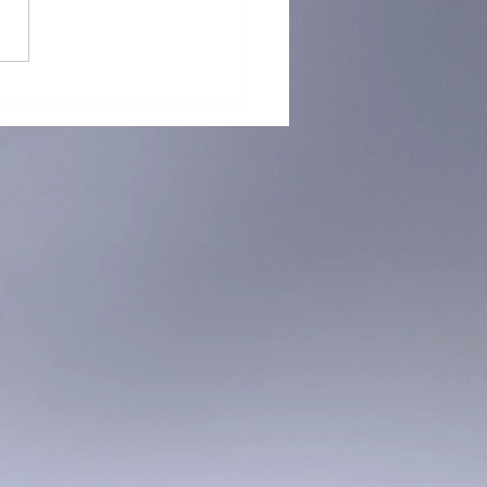
）海關檢逾半億元K仔拘