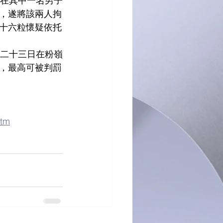
並在其中一名男子
，遂將該兩人拘
十六粒懷疑依托
於二十三日在粉嶺
，最高可被判罰
htm