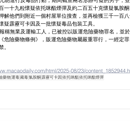
一日在元朗進行反毒品行動，期間截查兩名形跡可疑的男子，
百一十九粒懷疑依托咪酯煙彈及約二百五十克懷疑氯胺酮
押解他們到附近一個村屋單位搜查，並再檢獲三千一百八
懷疑霹靂可卡因及一批懷疑毒品包裝工具。
子分別報稱無業及運輸工人，已被控以販運危險藥物罪名，並
《危險藥物條例》，販運危險藥物屬嚴重罪行，一經定罪
禁。
www.macaodaily.com/html/2025-08/23/content_1852944.
險藥物
運毒
藏毒
氯胺酮
霹靂可卡因
依托咪酯
依托咪酯煙彈