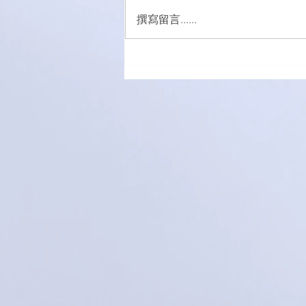
撰寫留言......
五外籍男女涉販吸毒被捕