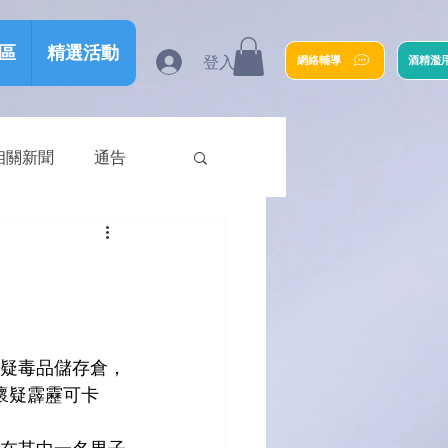
區
精選活動
登入
網絡輔導
酒精濫
相關新聞
通告
懷疑毒品儲存倉，
懷疑霹靂可卡