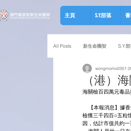
主頁
S.Y.部落
薈
All Posts
新生命團契
S.Y.
wongmomo0301
2
相關資訊
預防物質濫用資
（港）海
海關檢百四萬元毒品
    【本報消息
檢獲三千四百○五粒
因，估計市值共約一