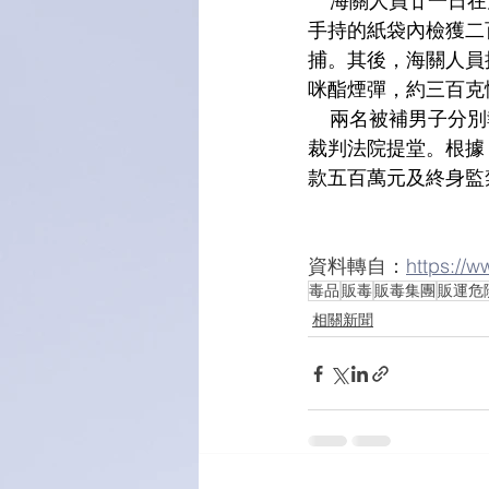
    海關人員廿
手持的紙袋內檢獲二
捕。其後，海關人員
咪酯煙彈，約三百克
    兩名被補男
裁判法院提堂。根據
款五百萬元及終身監
資料轉自：
https://
毒品
販毒
販毒集團
販運危
相關新聞