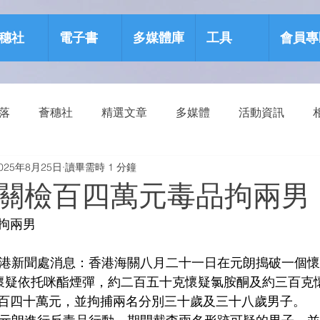
穗社
電子書
多媒體庫
工具
會員專
部落
薈穗社
精選文章
多媒體
活動資訊
025年8月25日
讀畢需時 1 分鐘
源包
健康生活
關檢百四萬元毒品拘兩男
拘兩男
】據香港新聞處消息：香港海關八月二十一日在元朗搗破一個
懷疑依托咪酯煙彈，約二百五十克懷疑氯胺酮及約三百克
百四十萬元，並拘捕兩名分別三十歲及三十八歲男子。