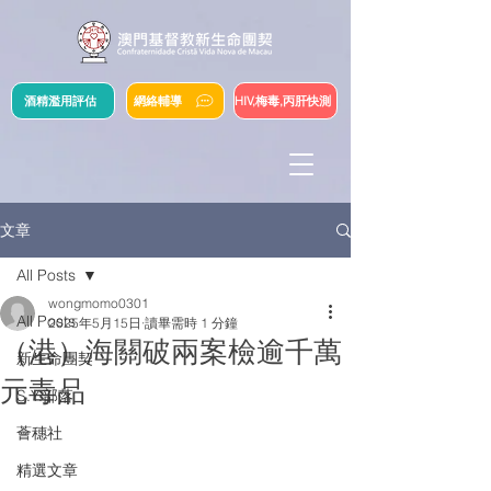
酒精濫用評估
網絡輔導
HIV,梅毒,丙肝快測
文章
All Posts
wongmomo0301
All Posts
2025年5月15日
讀畢需時 1 分鐘
（港）海關破兩案檢逾千萬
新生命團契
元毒品
S.Y.部落
薈穗社
精選文章