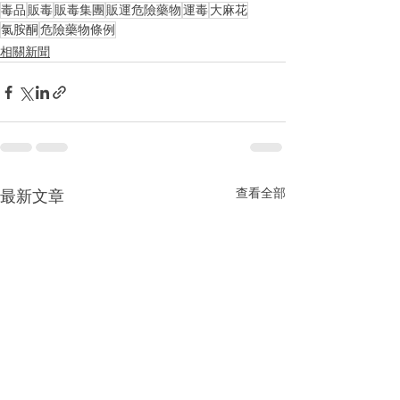
毒品
販毒
販毒集團
販運危險藥物
運毒
大麻花
氯胺酮
危險藥物條例
相關新聞
查看全部
最新文章