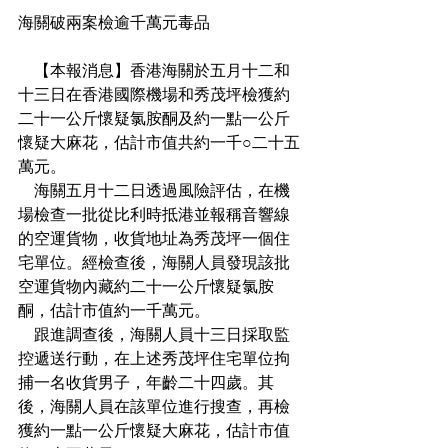
海關破兩案檢逾千萬元毒品
    【本報消息】香港海關於五月十二和
十三日在香港國際機場和秀茂坪檢獲約
二十一公斤懷疑氯胺酮及約一點一公斤
懷疑大麻花，估計市值共約一千○二十五
萬元。
    海關五月十二日透過風險評估，在機
場檢查一批從比利時抵港並報稱音響線
的空運貨物，收貨地址為秀茂坪一個住
宅單位。經檢查後，海關人員發現該批
空運貨物內藏約二十一公斤懷疑氯胺
酮，估計市值約一千萬元。
    跟進調查後，海關人員十三日採取監
控遞送行動，在上述秀茂坪住宅單位拘
捕一名收貨男子，年齡二十四歲。其
後，海關人員在該單位進行搜查，再檢
獲約一點一公斤懷疑大麻花，估計市值