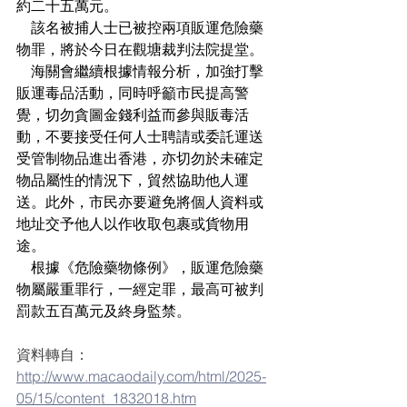
約二十五萬元。
    該名被捕人士已被控兩項販運危險藥
物罪，將於今日在觀塘裁判法院提堂。
    海關會繼續根據情報分析，加強打擊
販運毒品活動，同時呼籲市民提高警
覺，切勿貪圖金錢利益而參與販毒活
動，不要接受任何人士聘請或委託運送
受管制物品進出香港，亦切勿於未確定
物品屬性的情況下，貿然協助他人運
送。此外，市民亦要避免將個人資料或
地址交予他人以作收取包裹或貨物用
途。
    根據《危險藥物條例》，販運危險藥
物屬嚴重罪行，一經定罪，最高可被判
罰款五百萬元及終身監禁。
資料轉自：
http://www.macaodaily.com/html/2025-
05/15/content_1832018.htm