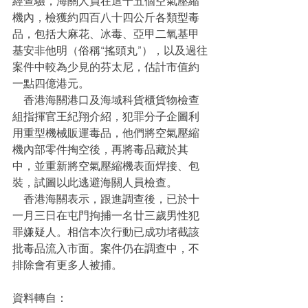
經查驗，海關人員在這十五個空氣壓縮
機內，檢獲約四百八十四公斤各類型毒
品，包括大麻花、冰毒、亞甲二氧基甲
基安非他明（俗稱“搖頭丸”），以及過往
案件中較為少見的芬太尼，估計市值約
一點四億港元。
    香港海關港口及海域科貨櫃貨物檢查
組指揮官王紀翔介紹，犯罪分子企圖利
用重型機械販運毒品，他們將空氣壓縮
機內部零件掏空後，再將毒品藏於其
中，並重新將空氣壓縮機表面焊接、包
裝，試圖以此逃避海關人員檢查。
    香港海關表示，跟進調查後，已於十
一月三日在屯門拘捕一名廿三歲男性犯
罪嫌疑人。相信本次行動已成功堵截該
批毒品流入市面。案件仍在調查中，不
排除會有更多人被捕。
資料轉自：