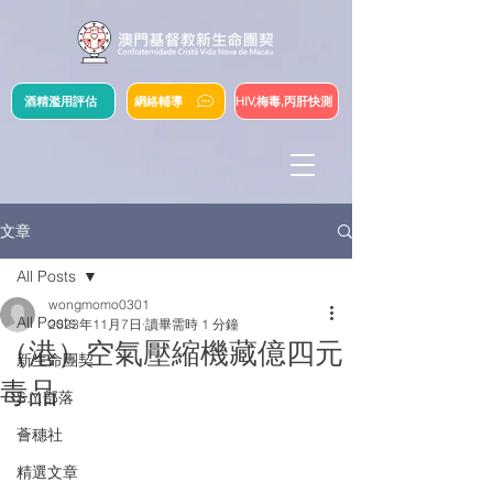
酒精濫用評估
網絡輔導
HIV,梅毒,丙肝快測
文章
All Posts
wongmomo0301
All Posts
2023年11月7日
讀畢需時 1 分鐘
（港）空氣壓縮機藏億四元
新生命團契
毒品
S.Y.部落
薈穗社
精選文章