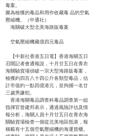
毒案。
圖為檢獲的毒品和用作收藏毒 品的空氣
壓縮機。（中通社） 
    海關破大型北美海路販毒案
    空氣壓縮機藏億四元毒品
    【中新社香港五日電】香港海關五日
召開記者會通報說，十月廿五日在青衣
海關驗貨場偵破一宗大型海路販毒案，
檢獲約四百八十四公斤各類型毒品，估
計市值約一點四億港元，並拘捕一名廿
三歲男嫌犯。
    香港海關毒品調查科毒品調查第一組
指揮官曾建邦表示，通過風險評估及情
報分析，海關人員十月廿五日在青衣海
關驗貨場檢查一個從北美地區抵港，報
稱載有十五個空氣壓縮機的海運貨櫃。