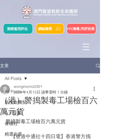
酒精濫用評估
網絡輔導
HIV,梅毒,丙肝快測
文章
All Posts
wongmomo0301
All Posts
2024年4月15日
讀畢需時 1 分鐘
（港）警搗製毒工場檢百六
新生命團契
萬元貨
S.Y.部落
警搗製毒工場檢百六萬元貨
薈穗社
精選文章
    【香港中通社十四日電】香港警方搗