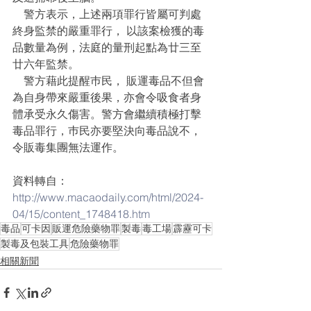
    警方表示，上述兩項罪行皆屬可判處
終身監禁的嚴重罪行， 以該案檢獲的毒
品數量為例，法庭的量刑起點為廿三至
廿六年監禁。
    警方藉此提醒巿民， 販運毒品不但會
為自身帶來嚴重後果，亦會令吸食者身
體承受永久傷害。警方會繼續積極打擊
毒品罪行，巿民亦要堅決向毒品說不，
令販毒集團無法運作。
資料轉自：
http://www.macaodaily.com/html/2024-
04/15/content_1748418.htm
毒品
可卡因
販運危險藥物罪
製毒
毒工場
霹靂可卡
製毒及包裝工具
危險藥物罪
相關新聞