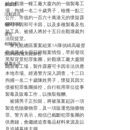
破在觀塘一幢工廠大廈內的一個製毒工
多媒體
場，拘捕一名二十歲男子，檢獲一點三
活動資訊
公斤、市值約一百六十萬港元的懷疑霹
相關新聞
靂可卡因和可卡因，以及多種製毒及包
裝工具。被捕人將於十五日在觀塘裁判
通告
法院提堂。
相關資訊
    東九龍總區重案組第1A隊偵緝高級督
察盧業威十四日簡報案情指，早前發現
預防物質濫用資源包
黑幫背景犯罪集團，於觀塘工廠大廈開
健康生活
闢製毒工場，製作霹靂可卡因非法供應
本地市場。經過警方深入調查，十二日
拘捕一名二十歲陳姓男子，懷疑其因欠
債被犯罪集團操控，自行租用單位從事
製毒及販毒工作，以換取報酬。
    被捕男子正扣留，將被落案起訴一項
製造危險藥物罪，及一項販運危險藥物
罪。警方表示，相信已截斷犯罪集團的
供應鏈，會繼續追查毒品材料來源及以
及追捕幕後主腦。