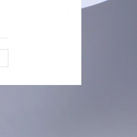
）海關檢逾半億元K仔拘