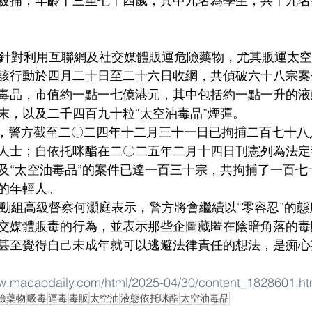
被捕，年齡十三至七十四歲，其中九名為學生，共十九名
月開展針對利用互聯網及社交媒體販運危險藥物，尤其販運太
該行動於四月二十日至二十六日收網，共偵破六十八宗案
毒品，市值約一點一七億港元，其中包括約一點一升的液
末，以及二千四百九十粒“太空油毒品”煙彈。
品”上，警方截至二〇二四年十二月三十一日已拘捕二百七十
人士；自依托咪酯在二〇二五年二月十四日刊憲列為法定
及“太空油毒品”的案件已達一百三十宗，共拘捕了一百七
的年輕人。
科行動組高級督察何灝庭表示，警方將會繼續以“零容忍”的
交媒體販毒的行為，並表示那些企圖藏匿在陰暗角落的毒
甚至覺得自己未成年就可以逃避法律責任的想法，是痴心
ww.macaodaily.com/html/2025-04/30/content_1828601.h
險藥物
吸毒
運毒
毒販
太空油
液態依托咪酯
太空油毒品