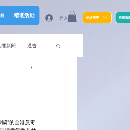
區
精選活動
登入
網絡輔導
酒精濫
相關新聞
通告
沙鷗”的全港反毒