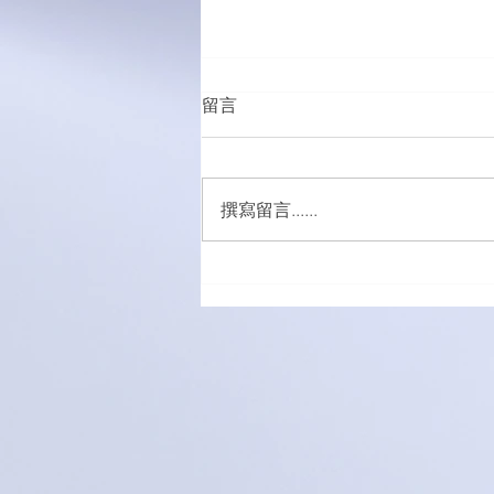
留言
撰寫留言......
五外籍男女涉販吸毒被捕