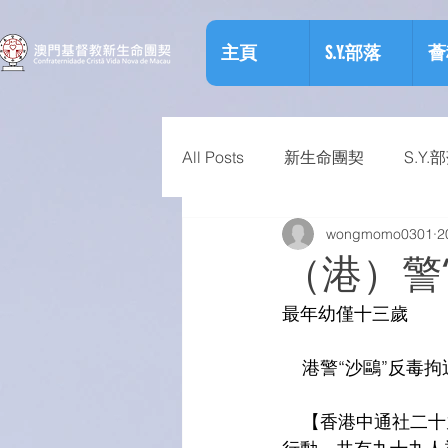
主頁
S.Y.部落
薈
All Posts
新生命團契
S.Y.
wongmomo0301
2
相關資訊
預防物質濫用資
（港）警
最年幼僅十三歲
    港警“沙鷗”反毒
    【香港中通社