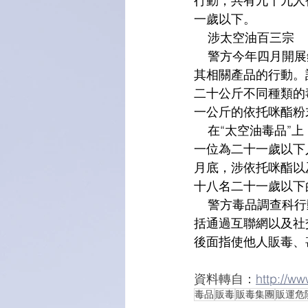
行動，共有九十九人
一歲以下。
    涉太空油百三宗
    警方今年四
其相關產品的行動。
二十公斤不同種類的
一公斤的依托咪酯粉
    在“太空油毒
一位為二十一歲以下
月底，涉依托咪酯以
十八名二十一歲以下
    警方毒品調查
括通過互聯網以及社
後面指使他人販毒、
資料轉自：
http://w
毒品
販毒
販毒集團
販運危