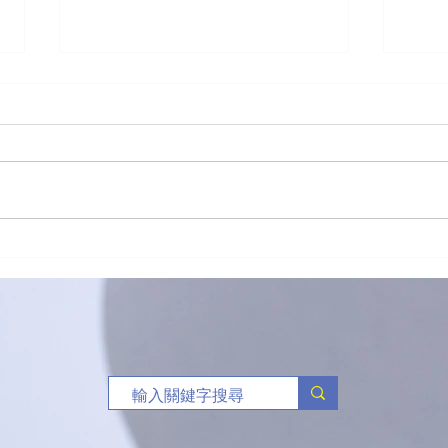
新生命團契籃球賽關注禁毒
（港
三人