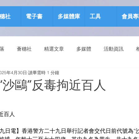
穗社
電子書
多媒體庫
工具
會員專
部落
薈穗社
精選文章
多媒體
活動資訊
025年4月30日
讀畢需時 1 分鐘
源包
健康生活
“沙鷗”反毒拘近百人
拘近百人
二十九日電】香港警方二十九日舉行記者會交代日前代號為“