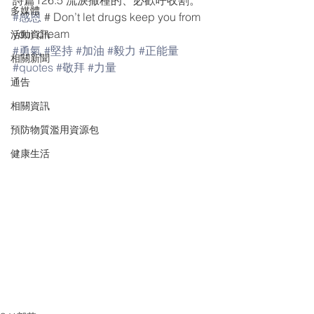
詩篇126:5 流淚撒種的、必歡呼收割。
多媒體
#感恩
 # Don’t let drugs keep you from 
your dream
活動資訊
#勇氣
#堅持
#加油
#毅力
#正能量
相關新聞
#quotes
#敬拜
#力量
通告
相關資訊
預防物質濫用資源包
健康生活