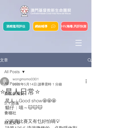
酒精濫用評估
網絡輔導
HIV,梅毒,丙肝快測
文章
All Posts
wongmomo0301
All Posts
2022年5月14日
讀畢需時 1 分鐘
⭐️星人日常⭐️
新生命團契
星人：Good show🤩🤩🤩
S.Y.部落
貓仔：喵～🐱🐱🐱
薈穗社
💡其實比賽又有乜好怕喎💡
精選文章