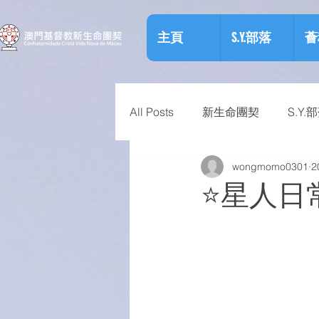
主頁
S.Y.部落
薈
All Posts
新生命團契
S.Y.
wongmomo0301
2
相關資訊
預防物質濫用資
⭐️星人日常