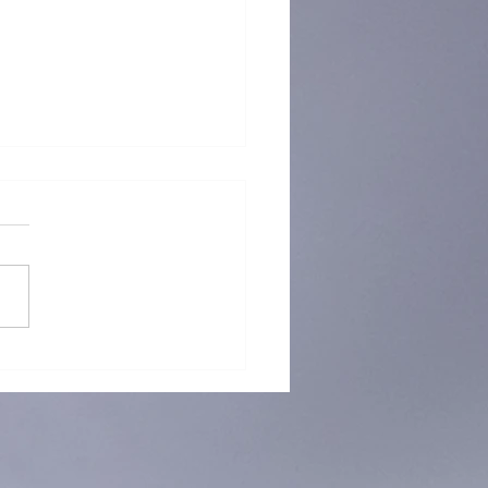
 再「接」再厲！躲避盤訓練
烈招生中！ 🥏