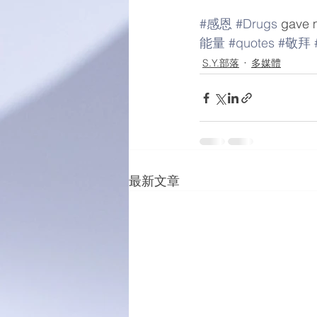
#感恩
#Drugs
 gave 
能量
#quotes
#敬拜
S.Y.部落
多媒體
最新文章