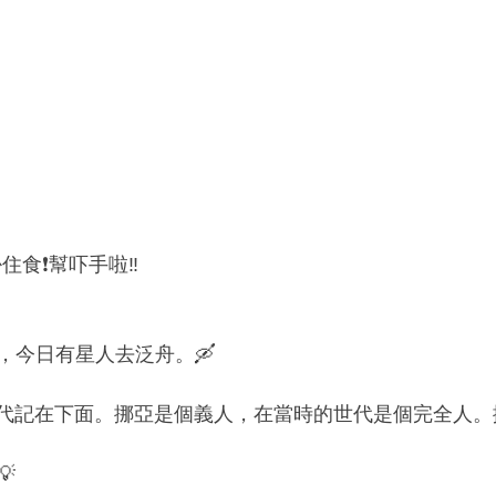
住食❗️幫吓手啦‼️
，今日有星人去泛舟。🛶
亞的後代記在下面。挪亞是個義人，在當時的世代是個完全人
💡