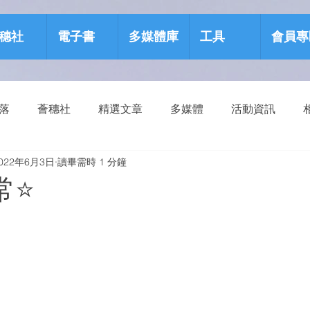
穗社
電子書
多媒體庫
工具
會員專
部落
薈穗社
精選文章
多媒體
活動資訊
022年6月3日
讀畢需時 1 分鐘
源包
健康生活
⭐️