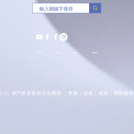
YOUTUBE
S.Y.部落
薈穗社
Instagram
022 by 澳門基督教新生命團契 ｜禁毒｜戒毒｜戒酒｜專業輔