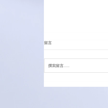
留言
撰寫留言......
萌愛家庭大手牽小手，玩轉遊
樂園！