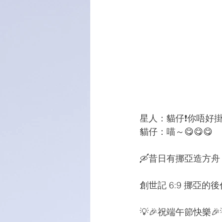
星人：貓仔❗️你唔好掛
貓仔：喵～😋😋😋
🛶昔日有挪亞造方舟
創世記 6:9 挪
💡🎉祝端午節快樂🎉