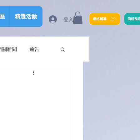
區
精選活動
登入
網絡輔導
酒精濫
相關新聞
通告