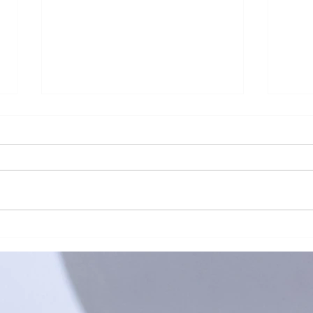
「有球必應」負責任博彩足球
🥏
比賽花絮
班熱