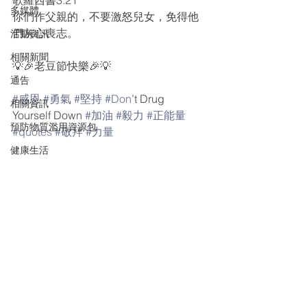
歌羅西書3:21
多媒體
你們作父親的，不要激怒兒女，免得他
們灰心喪志。
活動資訊
相關新聞
💡🎉老豆節快樂🎉💡
通告
#感恩
#勇氣
#堅持
#Don
’t Drug 
相關資訊
Yourself Down 
#加油
#毅力
#正能量
預防物質濫用資源包
#quotes
#敬拜
#力量
健康生活