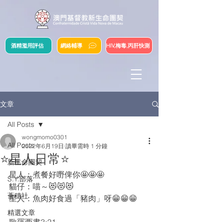
酒精濫用評估
網絡輔導
HIV,梅毒,丙肝快測
文章
All Posts
wongmomo0301
All Posts
2022年6月19日
讀畢需時 1 分鐘
⭐️星人日常⭐️
新生命團契
星人：煮餐好嘢俾你🤩🤩🤩
S.Y.部落
貓仔：喵～😻😻😻
薈穗社
星人：魚肉好食過「豬肉」呀😁😁😁
精選文章