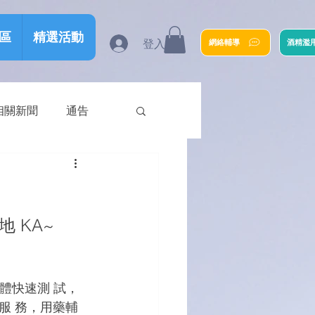
區
精選活動
登入
網絡輔導
酒精濫
相關新聞
通告
 KA~ 
毒抗體快速測 試，
服 務，用藥輔