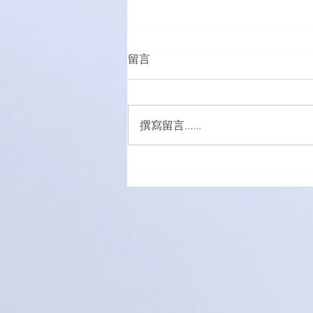
留言
撰寫留言......
萌愛家庭大手牽小手，玩轉遊
樂園！