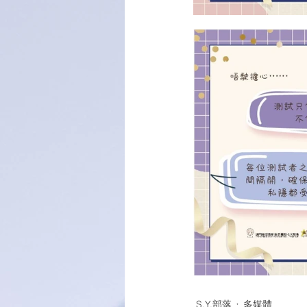
S.Y.部落
多媒體