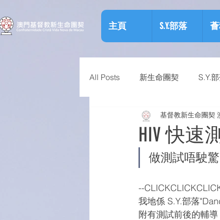
主頁
S.Y.部落
薈
All Posts
新生命團契
S.Y.
基督教新生命團契 
相關資訊
預防物質濫用資
HIV 快
做測試唔駛驚~
--CLICKCLICKCLICK
我地係 S.Y.部落"D
附有測試前後的輔導