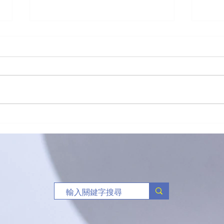
「有球必應」負責任博彩足球
🥏
比賽花絮
班熱