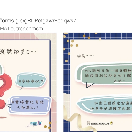
orms.gle/gRDPcfgXwrFcqqws7 
AT:outreachmsm 