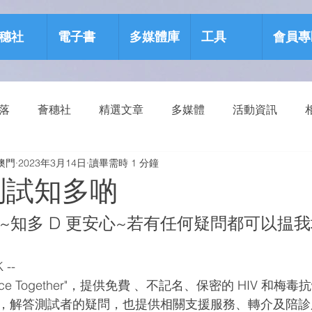
穗社
電子書
多媒體庫
工具
會員專
部落
薈穗社
精選文章
多媒體
活動資訊
澳門
2023年3月14日
讀畢需時 1 分鐘
源包
健康生活
速測試知多啲
知多 D 更安心~若有任何疑問都可以揾我地
 --
ance Together"，提供免費 、不記名、保密的 HIV 和梅
，解答測試者的疑問，也提供相關支援服務、轉介及陪診