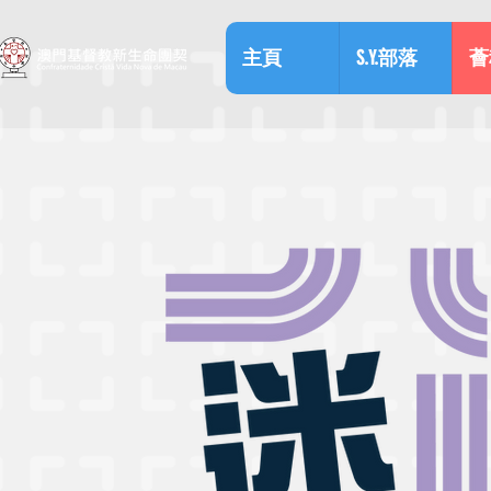
主頁
S.Y.部落
薈