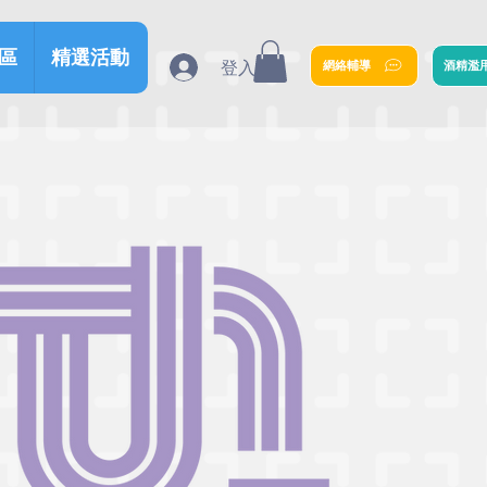
區
精選活動
登入
網絡輔導
酒精濫