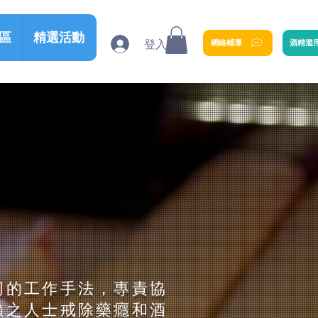
區
精選活動
登入
網絡輔導
酒精濫
同的工作手法，專責協
賴之人士戒除藥癮和酒