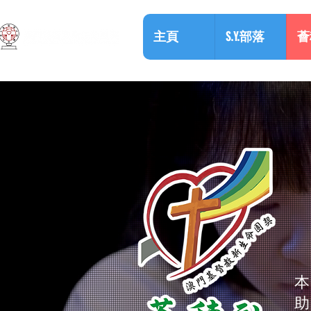
主頁
S.Y.部落
薈