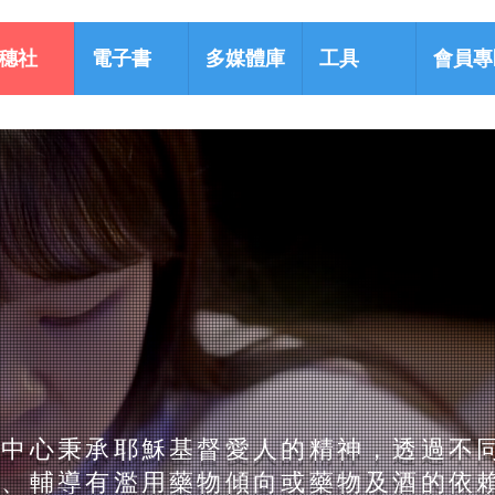
穗社
電子書
多媒體庫
工具
會員專
本中心秉承耶穌基督愛人的精神，透過不
助、輔導有濫用藥物傾向或藥物及酒的依