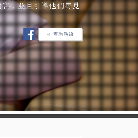
傷害，並且引導他們尋覓
查詢熱線