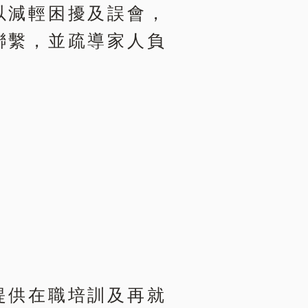
以減輕困擾及誤會，
聯繫，並疏導家人負
提供在職培訓及再就