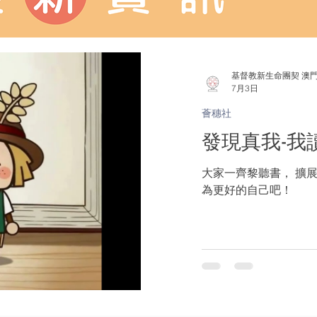
基督教新生命團契 澳
7月3日
薈穗社
發現真我-我
大家一齊黎聽書， 擴
為更好的自己吧！