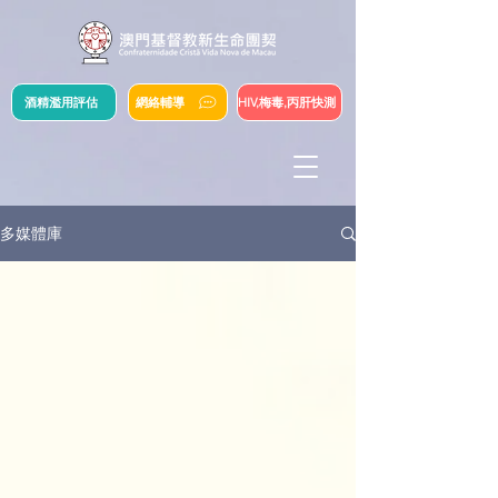
酒精濫用評估
網絡輔導
HIV,梅毒,丙肝快測
多媒體庫