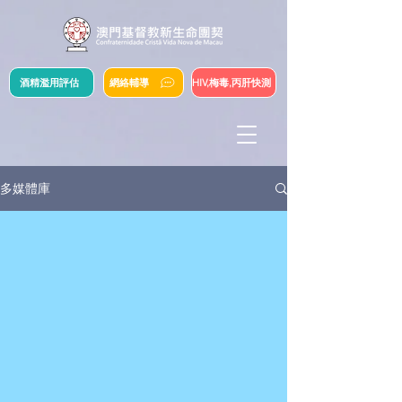
酒精濫用評估
網絡輔導
HIV,梅毒,丙肝快測
多媒體庫