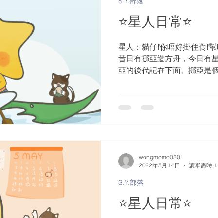
S.Y.部落
⭐️星人日常⭐️
星人：貓仔❗️你唔好掛住食❗️幫吓
昔日有挪亞造方舟，今日有星人去
亞的後代記在下面。挪亞是
全人。挪亞與神同行。 💡🎉祝
#Drugs gave me...
wongmomo0301
2022年5月14日
讀畢需時 1
S.Y.部落
⭐️星人日常⭐️