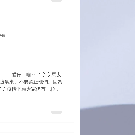
分鐘
🏄🏽‍♂️ 貓仔：喵～💨💨💨 馬太
到我這裏來、不要禁止他們。因為
🎉疫情下願大家仍有一粒孩
 #企硬Take嘢衰硬 #加油...