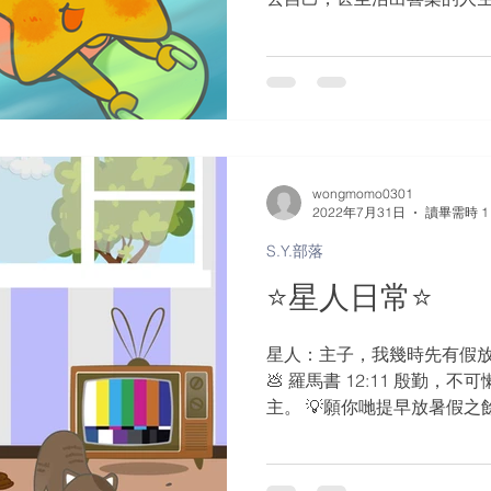
遊戲啦☀️ #感恩 #勇氣 #堅持 #dr
#毅力...
wongmomo0301
2022年7月31日
讀畢需時 1
S.Y.部落
⭐️星人日常⭐️
星人：主子，我幾時先有假放？🥹
💩 羅馬書 12:11 殷勤
主。 💡願你哋提早放暑假
🤣 #感恩 #勇氣 #堅持 #put it out 