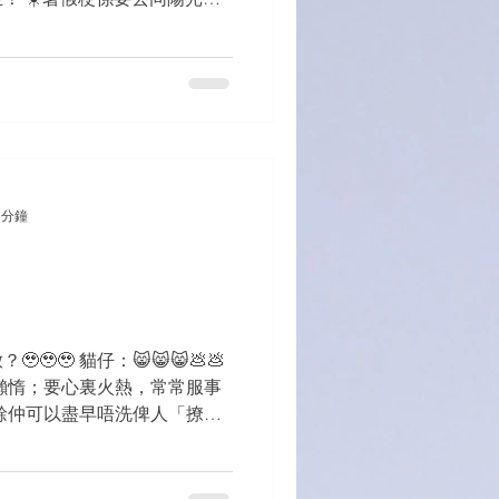
ug free zone 💦💦💦 #加油
 分鐘
🥹 貓仔：😸😸😸💩💩
，不可懶惰；要心裏火熱，常常服事
之餘仲可以盡早唔洗俾人「撩」
before it puts you...