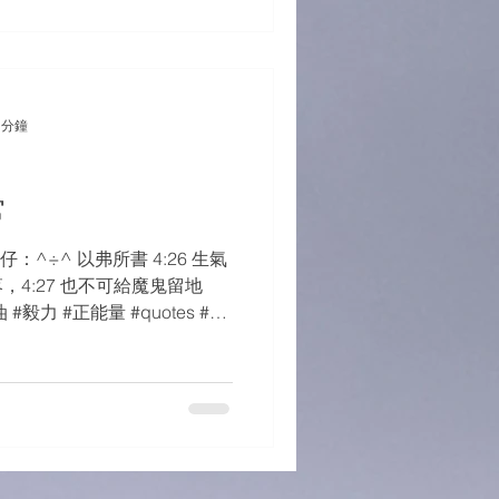
 分鐘
常
^÷^ 以弗所書 4:26 生氣
4:27 也不可給魔鬼留地
#毅力 #正能量 #quotes #力