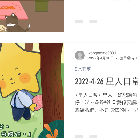
wongmomo0301
2022年4月16日
讀畢需時 1
S.Y.部落
2022-4-26 星人日
⭐️星人日常⭐️ 星人：好想講句 “I l
仔：喵～🐱🐱🐱 💡愛係要講
賜給我們、不是膽怯的心、
🥳復活節願大家都有個勇敢表白
持...