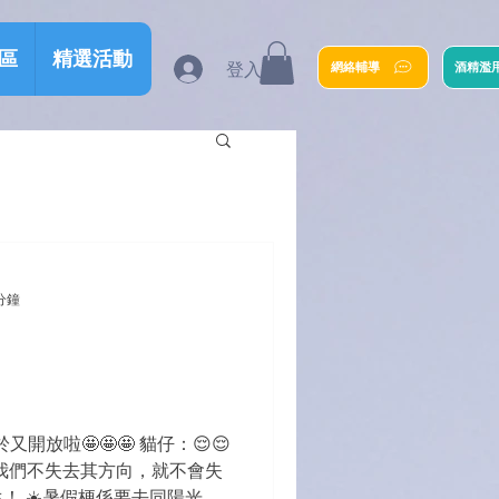
區
精選活動
登入
網絡輔導
酒精濫
分鐘
又開放啦🤩🤩🤩 貓仔：😌😌
當我們不失去其方向，就不會失
！ ☀️暑假梗係要去同陽光玩