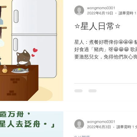
wongmomo0301
2022年6月19日
讀畢需時 1
⭐️星人日常⭐️
星人：煮餐好嘢俾你🤩🤩🤩 
好食過「豬肉」呀😁😁😁 歌
要激怒兒女，免得他們灰心喪志。
感恩 #勇氣 #堅持 #Don’t Drug 
wongmomo0301
2022年6月3日
讀畢需時 1 