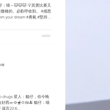
 貓仔：喵～🐱🐱🐱 💡其實比賽又
 流淚撒種的、必歡呼收割。 #感恩
u from your dream #勇氣 #堅持 #
分鐘
ay no to drugs 星人：貓仔，你今晚
西🥗🥘🫕🍲🍱🍝 貓仔：喵
 箴言22:6...