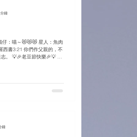
 分鐘
貓仔：喵～😻😻😻 星人：魚肉
羅西書3:21 你們作父親的，不
 💡🎉老豆節快樂🎉💡 #
Yourself Down #加油...
分鐘