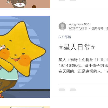
wongmomo0301
2022年7月8日
讀畢需時 1 
S.Y.部落
⭐️星人日常⭐️
星人：衝呀！企穩呀！🏄🏽‍♀️🏄🏽
19:14 耶穌說、讓小孩子
在天國的、正是這樣的人。 
童嘅心🎉💡 #感恩 #勇氣 #堅持