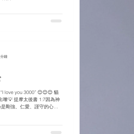
 分鐘
常
ove you 3000” 😊😊😊 貓
出嚟💡 提摩太後書 1:7因為神
乃是剛強、仁愛、謹守的心。
的心🥳 #感恩 #勇氣 #堅