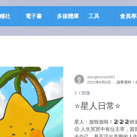
穗社
電子書
多媒體庫
工具
會員專
wongmomo0301
2022年8月6日
讀畢需時 1 
S.Y.部落
⭐️星人日常⭐️
星人：放啦放啦！🏖🏖🏖終於
😌 人生冥冥中有位主宰，
去自己，甚至活出喜樂的人生