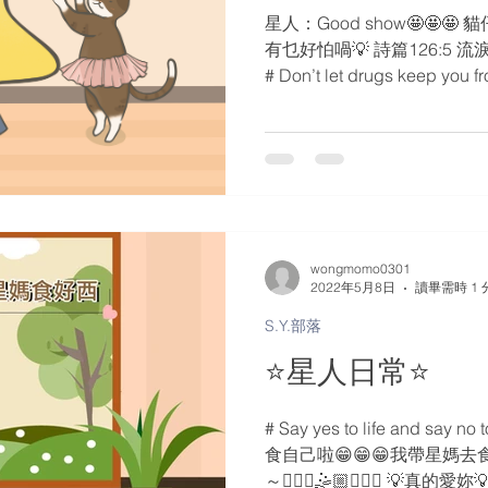
星人：Good show🤩🤩🤩
有乜好怕喎💡 詩篇126:5
# Don’t let drugs keep yo
加油 #毅力 #正能量...
wongmomo0301
2022年5月8日
讀畢需時 1 
S.Y.部落
⭐️星人日常⭐️
# Say yes to life and s
食自己啦😁😁😁我帶星媽去食好
～🤹🏻‍♀️🤹🏼🤹🏼‍♂️ 💡真的愛妳