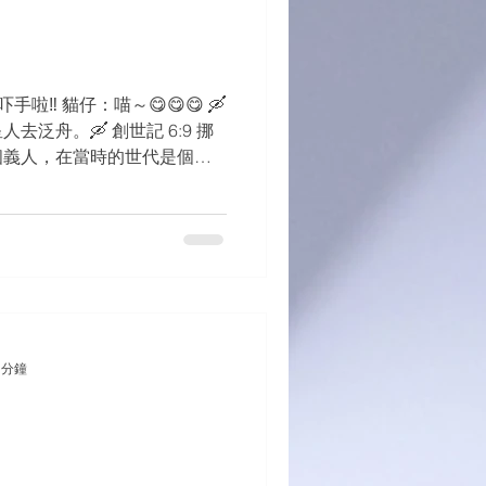
手啦‼️ 貓仔：喵～😋😋😋 🛶
泛舟。🛶 創世記 6:9 挪
個義人，在當時的世代是個完
端午節快樂🎉💡 #感恩
 分鐘