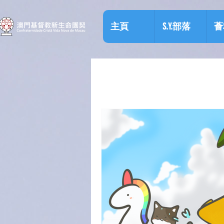
主頁
S.Y.部落
薈