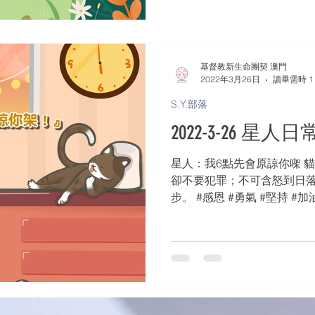
基督教新生命團契 澳門
2022年3月26日
讀畢需時 1
S.Y.部落
2022-3-26 星人日
星人：我6點先會原諒你㗎 貓仔：
卻不要犯罪；不可含怒到日落，
步。 #感恩 #勇氣 #堅持 #加油 
量