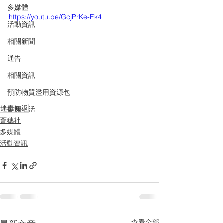
多媒體
https://youtu.be/GcjPrKe-Ek4
活動資訊
相關新聞
通告
相關資訊
預防物質濫用資源包
迷毒知返
健康生活
薈穗社
多媒體
活動資訊
查看全部