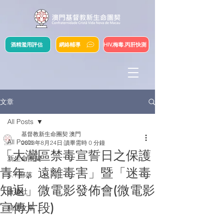
酒精濫用評估
網絡輔導
HIV,梅毒,丙肝快測
文章
All Posts
基督教新生命團契 澳門
All Posts
2023年8月24日
讀畢需時 0 分鐘
「大灣區禁毒宣誓日之保護
新生命團契
青年、遠離毒害」暨「迷毒
S.Y.部落
知返」微電影發佈會(微電影
薈穗社
宣傳片段)
精選文章