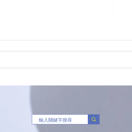
發現
🌟【笑住學，行住樂】🌟