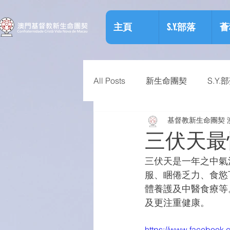
主頁
S.Y.部落
薈
All Posts
新生命團契
S.Y.
基督教新生命團契 
相關資訊
預防物質濫用資
三伏天最
三伏天是一年之中氣
服、睏倦乏力、食慾
體養護及中醫食療等
及更注重健康。
https://www.facebook.