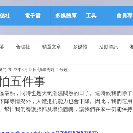
穗社
電子書
多媒體庫
工具
會員專
部落
薈穗社
精選文章
多媒體
活動資訊
澳門
2022年8月12日
讀畢需時 1 分鐘
源包
健康生活
怕五件事
溫最熱，同時也是天氣潮濕悶熱的日子。這時候我們除了
下降等情況外，人體抵抗能力也會下降。因此，我們運用
。幫忙我們養護肺部及增強體魄，讓我們在家中仍能保持
com/newlifewepoint/videos/779568526528837/