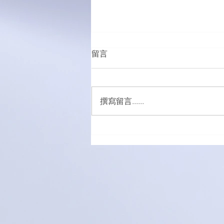
留言
撰寫留言......
「有球必應」負責任博彩足球
比賽花絮