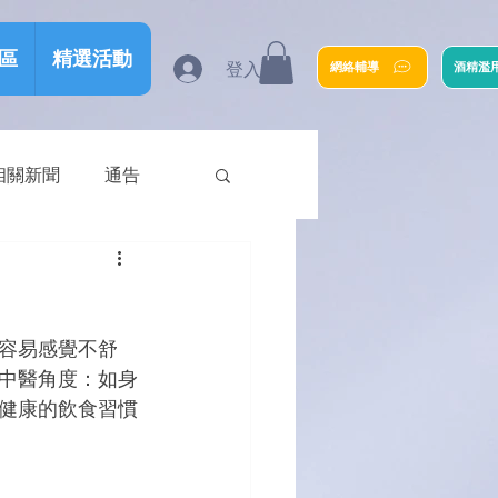
區
精選活動
登入
網絡輔導
酒精濫
相關新聞
通告
容易感覺不舒
中醫角度：如身
健康的飲食習慣