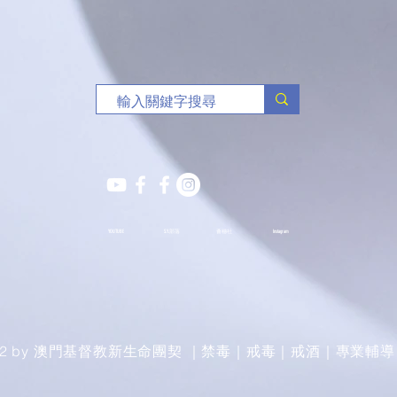
YOUTUBE
S.Y.部落
薈穗社
Instagram
022 by 澳門基督教新生命團契 ｜禁毒｜戒毒｜戒酒｜專業輔