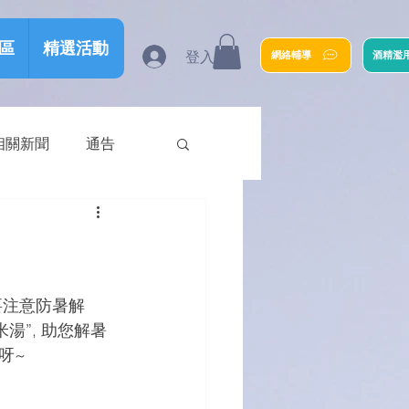
區
精選活動
登入
網絡輔導
酒精濫
相關新聞
通告
要注意防暑解
湯”, 助您解暑
呀~