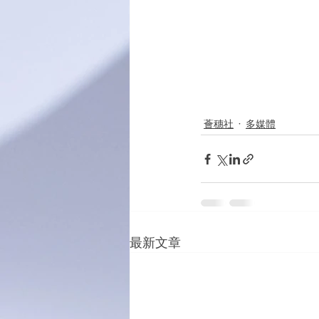
薈穗社
多媒體
最新文章