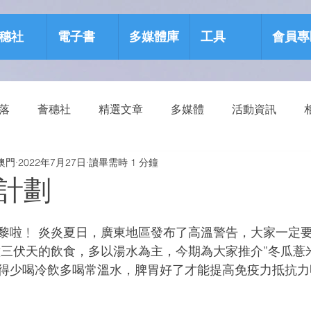
穗社
電子書
多媒體庫
工具
會員專
部落
薈穗社
精選文章
多媒體
活動資訊
澳門
2022年7月27日
讀畢需時 1 分鐘
源包
健康生活
計劃
黎啦﹗ 炎炎夏日，廣東地區發布了高溫警告，大家一定
意三伏天的飲食，多以湯水為主，今期為大家推介”冬瓜薏米
得少喝冷飲多喝常溫水，脾胃好了才能提高免疫力抵抗力