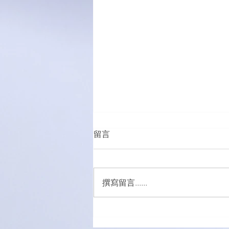
留言
撰寫留言......
「有球必應」負責任博彩足球
比賽花絮