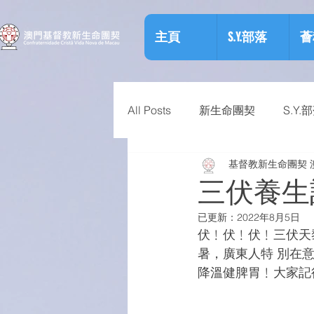
主頁
S.Y.部落
薈
All Posts
新生命團契
S.Y.
基督教新生命團契 
相關資訊
預防物質濫用資
三伏養生
已更新：
2022年8月5日
伏﹗伏﹗伏﹗三伏天
暑，廣東人特 別在
降溫健脾胃﹗大家記