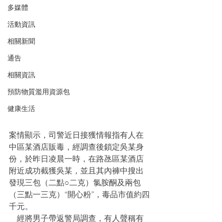
多媒體
活動資訊
相關新聞
通告
相關資訊
預防物質濫用資源包
健康生活
案情顯示，司警近日接獲情報指有人在
中區某酒店販毒，經調查後鎖定吳某身
份，於昨日凌晨一時，在路氹區某酒店
附近成功截獲吳某，並且其內褲中搜出
發現三包（二點○二克）氯胺酮及兩包
（三點一三克）“開心粉”，毒品市值約四
千元。
    經將男子帶返警局調查，有人聲稱有