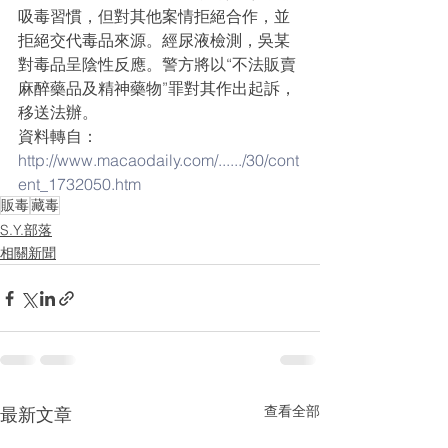
吸毒習慣，但對其他案情拒絕合作，並
拒絕交代毒品來源。經尿液檢測，吳某
對毒品呈陰性反應。警方將以“不法販賣
麻醉藥品及精神藥物”罪對其作出起訴，
移送法辦。
資料轉自：
http://www.macaodaily.com/....../30/cont
ent_1732050.htm
販毒
藏毒
S.Y.部落
相關新聞
查看全部
最新文章