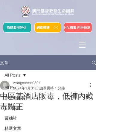
酒精濫用評估
網絡輔導
HIV,梅毒,丙肝快測
文章
All Posts
wongmomo0301
All Posts
2024年1月31日
讀畢需時 1 分鐘
中區某酒店販毒，低褲內藏
新生命團契
毒斷正
S.Y.部落
薈穗社
精選文章