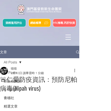
酒精濫用評估
網絡輔導
HIV,梅毒,丙肝快測
文章
All Posts
嘻嘻
All Posts
2月10日
讀畢需時 1 分鐘
🚨仁愛防疫資訊：預防尼帕
新生命團契
病毒(Nipah virus)
S.Y.部落
薈穗社
精選文章