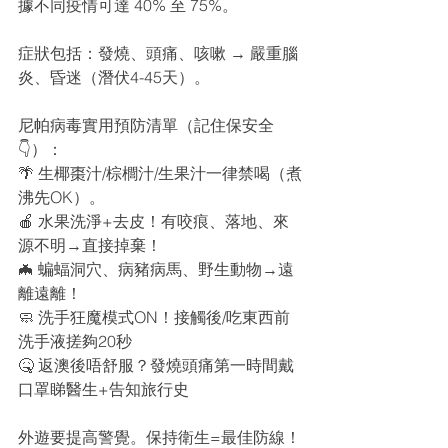
據不同疫情可達 40% 至 75%。
症狀包括：發燒、頭痛、咳嗽 → 嚴重腦
炎、昏迷（潛伏4-45天）。
尼帕病毒實用預防清單（記住保安全
👇）：
🌴 生椰棗汁/棕櫚汁/生果汁一律禁喝（煮
沸先OK）。
🍎 水果洗淨+去皮！有咬痕、落地、來
源不明→直接掉棄！
🦇 蝙蝠洞穴、病豬病馬、野生動物→遠
離遠離！
🧼 洗手狂魔模式ON！接觸後/吃東西前
洗手液搓夠20秒
🤒 返澳後唔舒服？發燒頭痛第一時間戴
口罩睇醫生+告知旅行史
外遊要提高警覺。保持衛生=最佳防線！