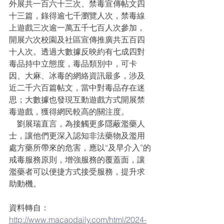
外展共一百六十三次、禁毒宣傳帖文四
十三篇，錄得逾七千瀏覽人次，禁毒線
上遊戲三次逾一萬五千七百人次參加，
開展六次校園及社區宣傳推廣共五百四
十人次。透過大數據反映約有七成四對
毒品持中立態度，毒品類別中，可卡
因、大麻、冰毒的網絡資訊最多，涉及
近二千六百篇帖文，當中對毒品存在迷
思；大數據也發現互動遊戲方式開展禁
毒遊戲，獲得網民較高的關注度。
    劉展瑞直言，為接觸更多隱蔽濫藥人
士，讓他們更深入認知非法藥物及濫用
處方藥所帶來的危害，應以“及早介入”的
戒毒服務原則，增強服務的覆蓋面，讓
濫藥者可以便捷方式接受服務，提升求
助動機。
資料轉自：
http://www.macaodaily.com/html/2024-