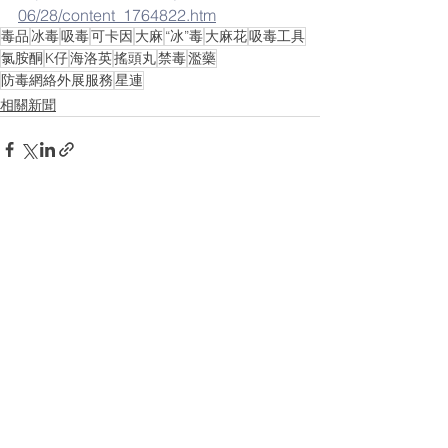
06/28/content_1764822.htm
毒品
冰毒
吸毒
可卡因
大麻
“冰”毒
大麻花
吸毒工具
氯胺酮
K仔
海洛英
搖頭丸
禁毒
濫藥
防毒網絡外展服務
星連
相關新聞
查看全部
最新文章