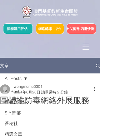
酒精濫用評估
網絡輔導
HIV,梅毒,丙肝快測
文章
All Posts
wongmomo0301
All Posts
2024年6月28日
讀畢需時 2 分鐘
團體推防毒網絡外展服務
新生命團契
S.Y.部落
薈穗社
精選文章