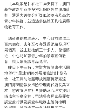
    【本報消息】在社工局支持下，澳門
基督教新生命團契推出網絡外展服務計
劃，通過大數據分析疑似濫藥者及高危
青少年族群，並透過多媒體工具推廣藥
物教育工作。
    總幹事劉展瑞表示，中心目前跟進二
百宗個案。去年至今亦透過網絡發現可
疑個案，並主動接觸三十多人。暑假將
近，中心將加強青少年的禁毒宣傳教
育，讓大眾認識毒品危害。
    昨日下午三時，主辦方假健康生活園
地舉行“‘星連’網絡外展服務計劃”發佈
會，社工局防治賭毒成癮廳長鄭耀達，
澳門海關情報及風險管理處代處長葉立
本，懲教管理局社會援助及心理支援組
職務主管麥金嬋，司法警察局毒品罪案
調查處行動及調查科職務主管何棣明，
劉展瑞，以及逾三十名社服界同工出