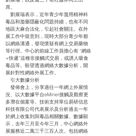
席。
    劉展瑞表示，近年青少年濫用精神科
毒品和濫藥隱蔽化問題持續，也有不同
地區大麻合法化，引起社會關注。在外
展工作中留意到，現時大部分青少年都
以網絡溝通，發現懷疑有網上交易藥物
等行徑。中心的前線工作員擔心有 “網絡
+快遞”這種非接觸式交易，或誘人吸食
毒品等。盼望透過網絡大數據分析，開
展針對性網絡外展工作。
    引大數據分析
    發佈會上，分享過往一年網上外展情
況、以大數據平台eMiner接觸及觀察更
多潛在個案等。技術支持單位易研信息
科技有限公司代表展示及分析過去一年
於網上收集到與毒品相關數據。數據顯
示，去年三月至今年三月，中心網絡外
展服務近二萬三千三百人次。包括網絡