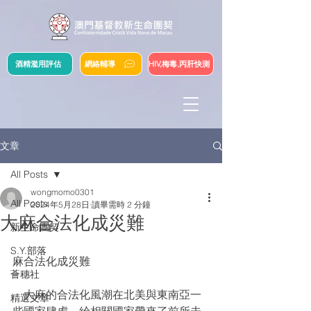
酒精濫用評估
網絡輔導
HIV,梅毒,丙肝快測
文章
All Posts
wongmomo0301
All Posts
2024年5月28日
讀畢需時 2 分鐘
大麻合法化成災難
新生命團契
S.Y.部落
麻合法化成災難
薈穗社
    大麻的合法化風潮在北美與東南亞一
精選文章