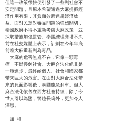
但這一政策很快便引發了一些列社會不
安定問題，且原本希望通過大麻提振經
濟作用有限，其負面效應遠超經濟效
益。面對民眾對毒品問題的強烈關切，
泰國政府不得不重新考慮大麻政策，並
採取措施加強監管。泰國總理賽塔不久
前在社交媒體上表示，計劃在今年年底
前將大麻重新列為毒品。
    大麻的危害無處不在，它像一顆毒
瘤，不斷侵蝕社會。大麻合法化絕非是
一種進步，最終給個人、社會和國家都
帶來巨大的危害。在面對大麻合法化帶
來的負面影響後，泰國能急刹車。但大
麻合法化依舊在西方社會持續，除了令
世人引以為鑒，警鐘長鳴外，更加令人
深思。
    加  和