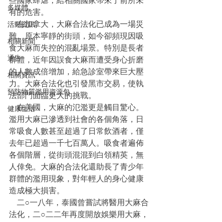
些國家肆虐，給相關國家帶來了前所未
多媒體
有的危害。
    在加拿大，大麻合法化已成為一場災
活動資訊
難。原本寧靜的街頭，如今卻頻現因吸
相關新聞
食大麻而失控的混亂場景。特別是長者
通告
群體，近年因誤食大麻而遭受身心折磨
的人數成倍增加，給急診室帶來巨大壓
相關資訊
力。大麻合法化也引發黑市交易，使執
預防物質濫用資源包
法部門面臨更大的挑戰。
    在美國，大麻的氾濫更是觸目驚心。
健康生活
濫用大麻已滲透到社會的各個角落，日
常吸食人數甚至超過了日常飲酒者，僅
去年已超過一千七百萬人。吸食者遍佈
各個階層，從街頭混混到白領精英，無
人倖免。大麻的合法化還助長了青少年
群體的濫用現象，對年輕人的身心健康
造成極大損害。
    二○一八年，泰國曾嘗試將醫用大麻合
法化，二○二二年再度開放娛樂用大麻，