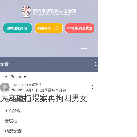
酒精濫用評估
網絡輔導
HIV,梅毒,丙肝快測
文章
All Posts
wongmomo0301
All Posts
2022年9月15日
讀畢需時 2 分鐘
大麻種植場案再拘四男女
新生命團契
S.Y.部落
薈穗社
精選文章