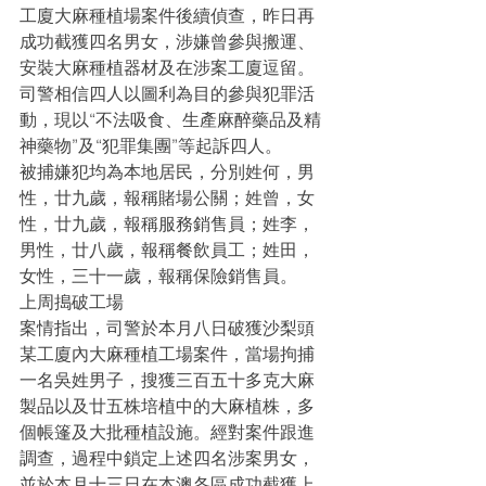
工廈大麻種植場案件後續偵查，昨日再
成功截獲四名男女，涉嫌曾參與搬運、
安裝大麻種植器材及在涉案工廈逗留。
司警相信四人以圖利為目的參與犯罪活
動，現以“不法吸食、生產麻醉藥品及精
神藥物”及“犯罪集團”等起訴四人。
被捕嫌犯均為本地居民，分別姓何，男
性，廿九歲，報稱賭場公關；姓曾，女
性，廿九歲，報稱服務銷售員；姓李，
男性，廿八歲，報稱餐飲員工；姓田，
女性，三十一歲，報稱保險銷售員。
上周搗破工場
案情指出，司警於本月八日破獲沙梨頭
某工廈內大麻種植工場案件，當場拘捕
一名吳姓男子，搜獲三百五十多克大麻
製品以及廿五株培植中的大麻植株，多
個帳篷及大批種植設施。經對案件跟進
調查，過程中鎖定上述四名涉案男女，
並於本月十三日在本澳各區成功截獲上