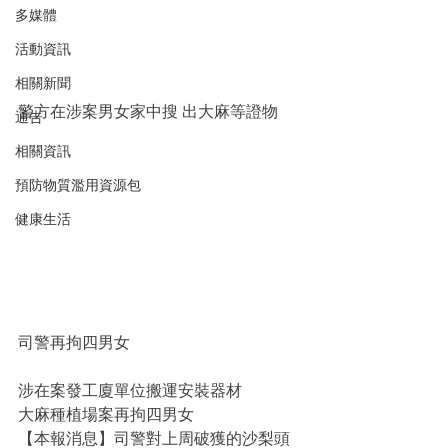
多媒體
活動資訊
相關新聞
警方在涉案男女家中搜 出大麻等證物
通告
相關資訊
預防物質濫用資源包
健康生活
司警再拘四男女
涉在案發工廈單位搬運安裝器材
大麻種植場案再拘四男女
【本報消息】司警對上周破獲的沙梨頭