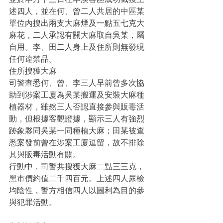
述四人，並在何、曾二人共居的中區某
單位內搜出兩支大麻煙及一點五七克大
麻花，二人承認有關大麻取自吳某，屬
自用。李、田二人身上及住所則無發現
任何違禁品。
住所搜獲大麻
司警查悉何、曾、李三人早前曾多次協
助到涉案工廈為吳某搬運及安裝大麻種
植器材，雖然三人否認直接參與販毒活
動，但根據客觀證據，顯示三人有強烈
跡象夥同吳某一同種植大麻；田某被查
悉案發前曾在涉案工廈逗留，故不排除
其與販毒活動有關。
行動中，司警共搜獲大麻二點三三克，
黑市價約值二千四百元。上述四人尿檢
均陰性，警方相信四人以圖利為目的參
與犯罪活動。