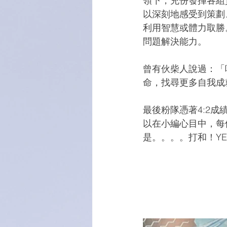
領下，充份發揮各組
以深刻地感受到策劃
利用智慧或體力取勝
問題解決能力。
曾有伙柴人說過：「
命，找尋更多自我成
最後粉隊憑著4:2
以在小編心目中，每
是。。。。打和！YE