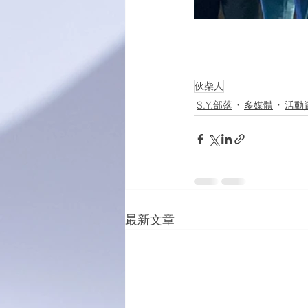
伙柴人
S.Y.部落
多媒體
活動
最新文章