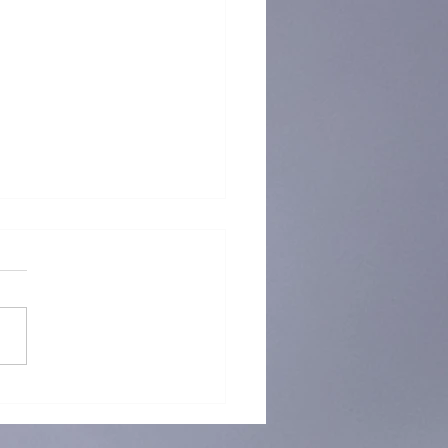
 再「接」再厲！躲避盤訓練
烈招生中！ 🥏