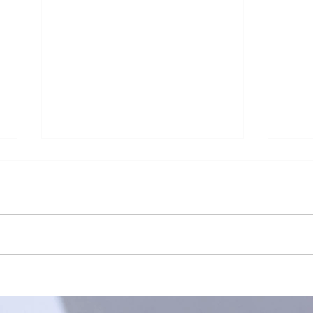
「有球必應」負責任博彩足球
🥏
比賽花絮
班熱