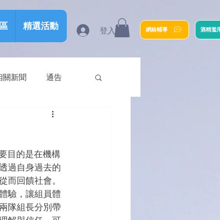
區
精選活動
登入
網絡輔導
酒精濫
相關新聞
通告
主要目的是在機構
透過自身過去的
從而回饋社會。
體驗，讓組員體
兩隊組長分別帶