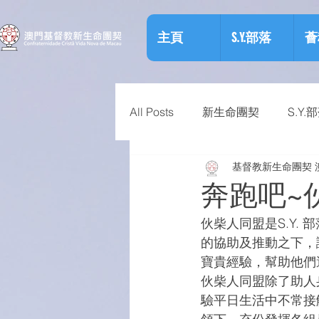
主頁
S.Y.部落
薈
All Posts
新生命團契
S.Y.
基督教新生命團契 
相關資訊
預防物質濫用資
奔跑吧~
伙柴人同盟是S.Y
的協助及推動之下，
寶貴經驗，幫助他們
伙柴人同盟除了助人
驗平日生活中不常接