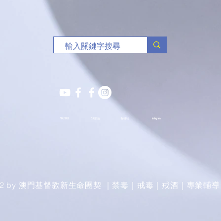
YOUTUBE
S.Y.部落
薈穗社
Instagram
022 by 澳門基督教新生命團契 ｜禁毒｜戒毒｜戒酒｜專業輔