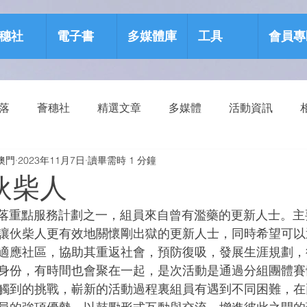
穗社
電子書
多媒體庫
工具
會員專
部落
薈穗社
精選文章
多媒體
活動資訊
澳門
2023年11月7日
讀畢需時 1 分鐘
源包
健康生活
伙柴人
. 部落重點服務計劃之一，組員來自曾有濫藥的更新人士。
讓伙柴人更有效地關懷剛出獄的更新人士，同時希望可以
適應社區，協助其重返社會，預防復吸，發展生涯規劃，
身份，有時間也會聚在一起，是次活動是通過分組團體賽
觸到的挑戰，嶄新的活動過程裏組員有遇到不同困難，在