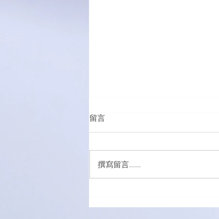
留言
撰寫留言......
萌愛家庭大手牽小手，玩轉遊
樂園！