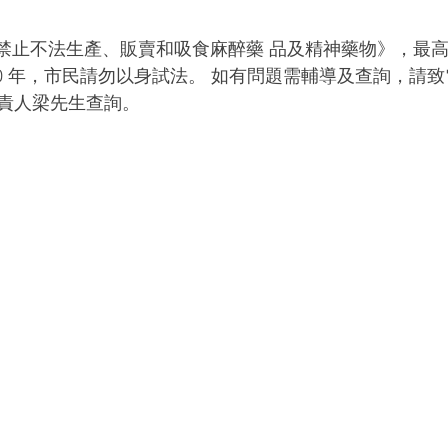
法律《禁止不法生產、販賣和吸食麻醉藥 品及精神藥物》，最高監
0 年，市民請勿以身試法。 如有問題需輔導及查詢，請致電 2
責人梁先生查詢。