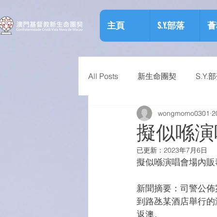
主頁
S.Y.部落
薈
All Posts
新生命團契
S.Y.
wongmomo0301
2
相關資訊
預防物質濫用資
擬似喺演
已更新：
2023年7月6日
擬似喺演唱會場內販
新聞摘要：司警公佈
到路氹某酒店舉行的
返澳。