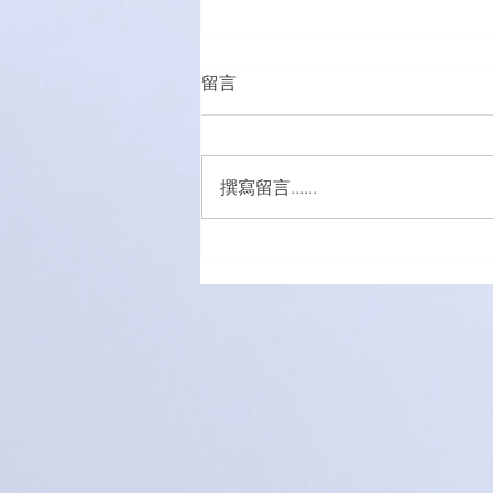
留言
撰寫留言......
萌愛家庭大手牽小手，玩轉遊
樂園！