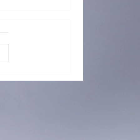
 再「接」再厲！躲避盤訓練
烈招生中！ 🥏