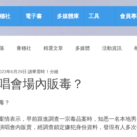
穗社
電子書
多媒體庫
工具
會員專
部落
薈穗社
精選文章
多媒體
活動資訊
023年6月29日
讀畢需時 1 分鐘
源包
健康生活
唱會場內販毒？
毒？
案情表示，早前跟進調查一宗毒品案時，知悉一名本地男
演唱會內販賣，經調查鎖定嫌犯身份資料，發現有人多次