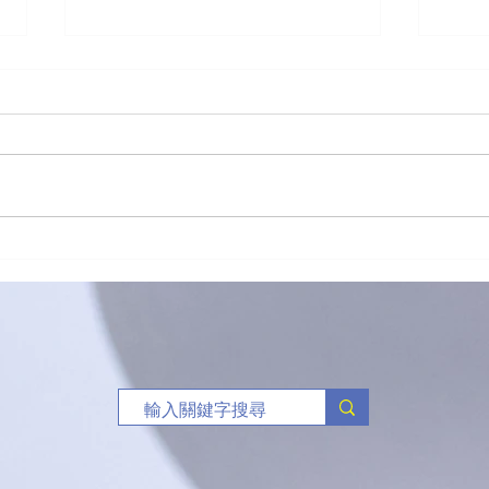
「有球必應」負責任博彩足球
🥏
比賽花絮
班熱