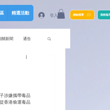
區
精選活動
登入
網絡輔導
酒精濫
相關新聞
通告
子涉嫌攜帶毒品
從香港偷運毒品