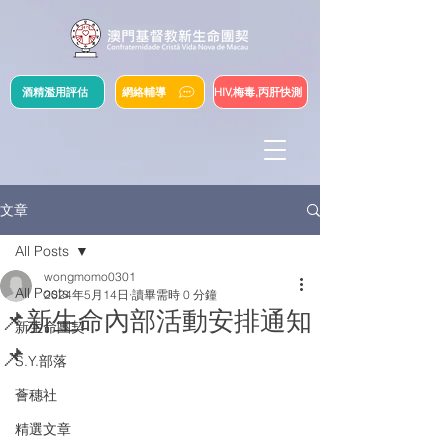
酒精濫用評估
網絡輔導
HIV,梅毒,丙肝快測
文章
All Posts
wongmomo0301
All Posts
2024年5月14日
讀畢需時 0 分鐘
📌新生命內部活動安排通知
新生命團契
📌
S.Y.部落
薈穗社
精選文章