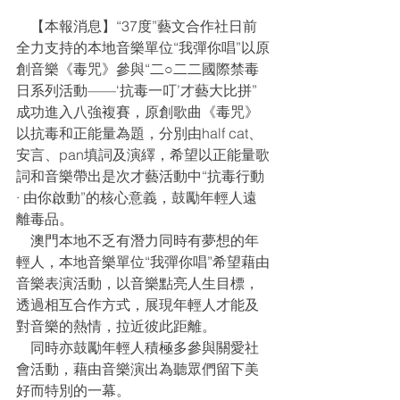
    【本報消息】“37度”藝文合作社日前
全力支持的本地音樂單位“我彈你唱”以原
創音樂《毒咒》參與“二○二二國際禁毒
日系列活動——‘抗毒一叮’才藝大比拼”
成功進入八強複賽，原創歌曲《毒咒》
以抗毒和正能量為題，分別由half cat、
安言、pan填詞及演繹，希望以正能量歌
詞和音樂帶出是次才藝活動中“抗毒行動 
· 由你啟動”的核心意義，鼓勵年輕人遠
離毒品。
    澳門本地不乏有潛力同時有夢想的年
輕人，本地音樂單位“我彈你唱”希望藉由
音樂表演活動，以音樂點亮人生目標，
透過相互合作方式，展現年輕人才能及
對音樂的熱情，拉近彼此距離。
    同時亦鼓勵年輕人積極多參與關愛社
會活動，藉由音樂演出為聽眾們留下美
好而特別的一幕。