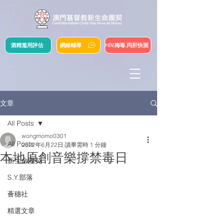
酒精濫用評估
網絡輔導
HIV,梅毒,丙肝快測
文章
All Posts
wongmomo0301
All Posts
2022年6月22日
讀畢需時 1 分鐘
本地原創音樂撐禁毒日
新生命團契
S.Y.部落
薈穗社
精選文章