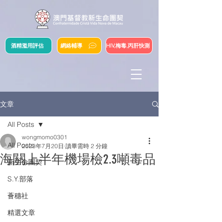
酒精濫用評估
網絡輔導
HIV,梅毒,丙肝快測
文章
All Posts
wongmomo0301
All Posts
2023年7月20日
讀畢需時 2 分鐘
海關上半年機場檢2.3噸毒品
新生命團契
S.Y.部落
薈穗社
精選文章