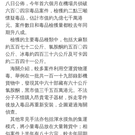
八日公佈，今年首六個月在機場共偵破
六百〇四宗毒品案件，檢獲約二點三噸
懷疑毒品，估計市值約九億七千萬港
元。案件數目和毒品檢獲量都較去年同
期升八成。
    檢獲的主要毒品種類中，包括大麻類
約五百七十二公斤、氯胺酮約五百〇四
公斤、冰毒約四百三十六公斤及可卡因
約二百四十一公斤。
    海關介紹，較多案件利用空運貨物運
毒。舉例在一批共一百一十九部錄影機
貨物中，發現其中六十部藏有六十公斤
氯胺酮，黑市值三千五百萬港元。不法
分子不惜購入昂貴電子器材，拆走零件
後放入毒品再重新安裝，企圖避過海關
偵查。
    其他常見手法亦包括渾水摸魚的集運
模式，將小量毒品放在大量雜貨中；相
似案件上半年有八十六宗，較去年同期