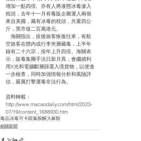
增加一點四倍。亦有人將液態冰毒滲入
枕頭，去年十一月有毒販企圖運入兩個
來自美國，藏有冰毒的枕頭，共重四公
斤，黑市值二百萬港元。
    海關指出，疫後旅客恢復往來，有航
空旅客在體內或行李夾層藏毒，上半年
錄有二十六宗，按年上升四倍。海關表
示，販毒集團手法日新月異，會繼續利
用X光和電腦斷層篩選入境貨物，以便進
一步檢查，同時加強情報分析和風險評
估，嚴厲打擊運毒非法行為。
資料轉載：
http://www.macaodaily.com/html/2023-
07/19/content_1688930.htm
毒品
冰毒
可卡因
氯胺酮
大麻類
相關新聞