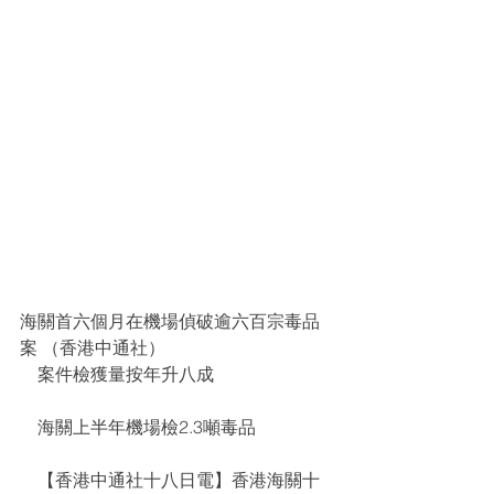
海關首六個月在機場偵破逾六百宗毒品
案 （香港中通社）
    案件檢獲量按年升八成
    海關上半年機場檢2.3噸毒品
    【香港中通社十八日電】香港海關十