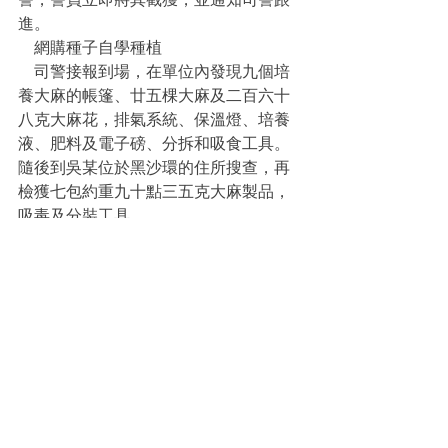
進。
    網購種子自學種植
    司警接報到場，在單位內發現九個培
養大麻的帳篷、廿五棵大麻及二百六十
八克大麻花，排氣系統、保溫燈、培養
液、肥料及電子磅、分拆和吸食工具。
隨後到吳某位於黑沙環的住所搜查，再
檢獲七包約重九十點三五克大麻製品，
吸毒及分裝工具。
    有人供稱，去年六月以一千二百澳門
元網購六粒大麻種子，透過網上學習培
植方式，網購器材，先在住所成功種出
一株大麻植物。今年四月起以月租一萬
五千港元租用上述工廈單位，以接枝方
式培植出廿五株大麻，並製成大麻製品
販賣。
    販毒五月獲利兩萬
    嫌犯供稱販毒約五個月，共售出一百