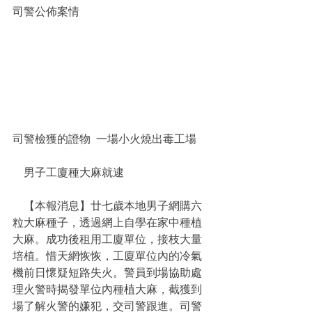
司警公佈案情
司警檢獲的證物  一場小火燒出毒工場
    男子工廈種大麻就逮
    【本報消息】廿七歲本地男子網購六
粒大麻種子，透過網上自學在家中種植
大麻。成功後租用工廈單位，接枝大量
培植。惜天網恢恢，工廈單位內的冷氣
機前日懷疑短路失火。警員到場協助處
理火警時揭發單位內種植大麻，截獲到
場了解火警的嫌犯，交司警跟進。司警