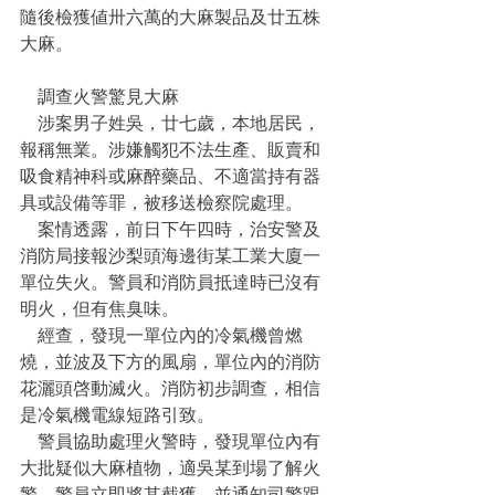
隨後檢獲値卅六萬的大麻製品及廿五株
大麻。
    調查火警驚見大麻
    涉案男子姓吳，廿七歲，本地居民，
報稱無業。涉嫌觸犯不法生產、販賣和
吸食精神科或麻醉藥品、不適當持有器
具或設備等罪，被移送檢察院處理。
    案情透露，前日下午四時，治安警及
消防局接報沙梨頭海邊街某工業大廈一
單位失火。警員和消防員抵達時已沒有
明火，但有焦臭味。
    經查，發現一單位內的冷氣機曾燃
燒，並波及下方的風扇，單位內的消防
花灑頭啓動滅火。消防初步調查，相信
是冷氣機電線短路引致。
    警員協助處理火警時，發現單位內有
大批疑似大麻植物，適吳某到場了解火
警，警員立即將其截獲，並通知司警跟