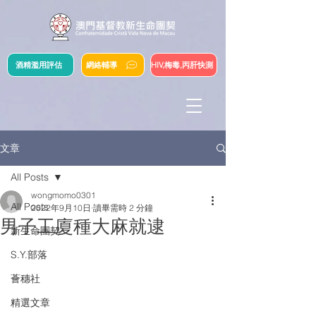
酒精濫用評估
網絡輔導
HIV,梅毒,丙肝快測
文章
All Posts
wongmomo0301
All Posts
2022年9月10日
讀畢需時 2 分鐘
男子工廈種大麻就逮
新生命團契
S.Y.部落
薈穗社
精選文章