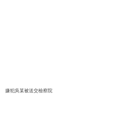
嫌犯吳某被送交檢察院