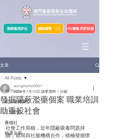
酒精濫用評估
網絡輔導
HIV,梅毒,丙肝快測
文章
All Posts
wongmomo0301
All Posts
2024年7月10日
讀畢需時 1 分鐘
發掘隱蔽濫藥個案 職業培訓
新生命團契
助重投社會
S.Y.部落
薈穗社
社會工作局稱，近年隱蔽吸毒問題持
精選文章
續，當局與社服機構合作，積極發掘懷