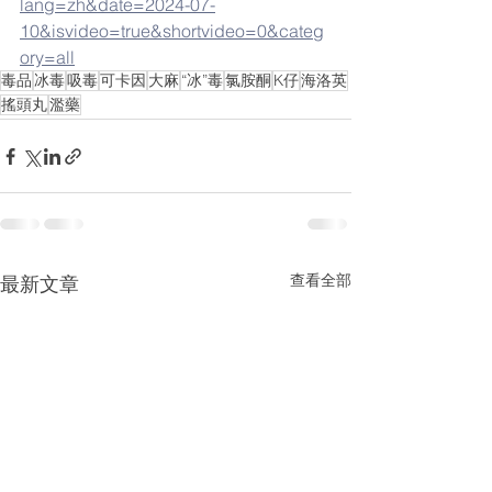
lang=zh&date=2024-07-
10&isvideo=true&shortvideo=0&categ
ory=all
毒品
冰毒
吸毒
可卡因
大麻
“冰”毒
氯胺酮
K仔
海洛英
搖頭丸
濫藥
查看全部
最新文章