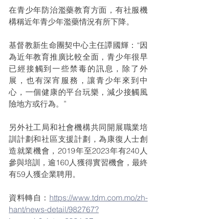
在青少年防治濫藥教育方面，有社服機
構稱近年青少年濫藥情況有所下降。
基督教新生命團契中心主任譚國輝：“因
為近年教育推廣比較全面，青少年很早
已經接觸到一些禁毒的訊息，除了外
展，也有深宵服務，讓青少年來到中
心，一個健康的平台玩樂，減少接觸風
險地方或行為。”
另外社工局和社會機構共同開展職業培
訓計劃和社區支援計劃，為康復人士創
造就業機會，2019年至2023年有240人
參與培訓，逾160人獲得實習機會，最終
有59人獲企業聘用。
資料轉自：
https://www.tdm.com.mo/zh-
hant/news-detail/982767?