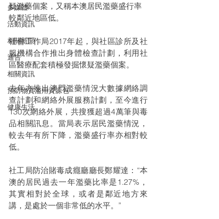
疑濫藥個案，又稱本澳居民濫藥盛行率
多媒體
較鄰近地區低。
活動資訊
相關新聞
社會工作局2017年起，與社區診所及社
服機構合作推出身體檢查計劃，利用社
通告
區醫療配套積極發掘懷疑濫藥個案。
相關資訊
去年亦推出澳門濫藥情況大數據網絡調
預防物質濫用資源包
查計劃和網絡外展服務計劃，至今進行
健康生活
130次網絡外展，共搜獲超過4萬筆與毒
品相關訊息。當局表示居民濫藥情況，
較去年有所下降，濫藥盛行率亦相對較
低。
社工局防治賭毒成癮廳廳長鄭耀達：“本
澳的居民過去一年濫藥比率是1.27%，
其實相對於全球，或者是鄰近地方來
講，是處於一個非常低的水平。”