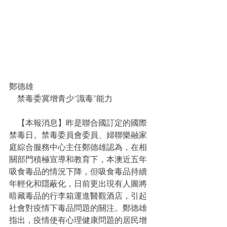
鄭德雄
    禁毒委冀增青少“識毒”能力
    【本報消息】昨是聯合國訂定的國際
禁毒日。禁毒委員會委員、婦聯樂融家
庭綜合服務中心主任鄭德雄認為，在相
關部門積極宣導和教育下，本澳近五年
吸食毒品的情況下降，但吸食毒品持續
年輕化和隱蔽化，日前更出現有人圖將
暗藏毒品的行李箱運進醫觀酒店，引起
社會對疫情下毒品問題的關注。鄭德雄
指出，疫情使有心理健康問題的居民增