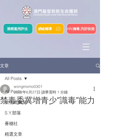
酒精濫用評估
網絡輔導
HIV,梅毒,丙肝快測
文章
All Posts
wongmomo0301
All Posts
2022年6月27日
讀畢需時 1 分鐘
禁毒委冀增青少“識毒”能力
新生命團契
S.Y.部落
薈穗社
精選文章