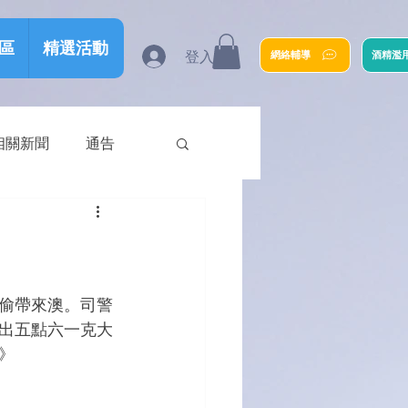
區
精選活動
登入
網絡輔導
酒精濫
相關新聞
通告
偷帶來澳。司警
出五點六一克大
》