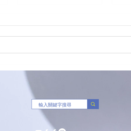
五外籍男女涉販吸毒被捕
新生