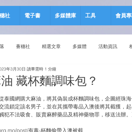
穗社
電子書
多媒體庫
工具
會員專
部落
薈穗社
精選文章
多媒體
活動資訊
023年3月30日
讀畢需時 1 分鐘
源包
健康生活
麻油 藏杯麵調味包？
從泰國網購大麻油，將其偽裝成杯麵調味包，企圖經珠海
交流鎖定該名男子，並在其攜帶毒品入澳後將其截獲，起
觸犯不法吸食、販賣麻醉藥品及精神藥物罪，移送法辦。
life.org.mo/post/有毒-杯麵偷帶入澳被截