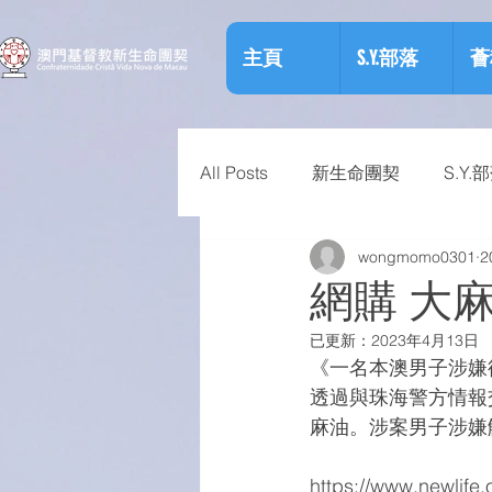
主頁
S.Y.部落
薈
All Posts
新生命團契
S.Y.
wongmomo0301
2
相關資訊
預防物質濫用資
網購 大
已更新：
2023年4月13日
《一名本澳男子涉嫌
透過與珠海警方情報
麻油。涉案男子涉嫌
https://www.new