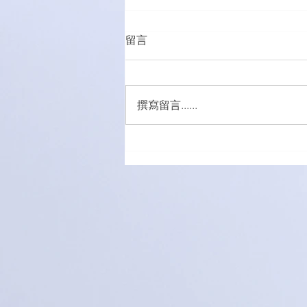
留言
撰寫留言......
「有球必應」負責任博彩足球
比賽花絮