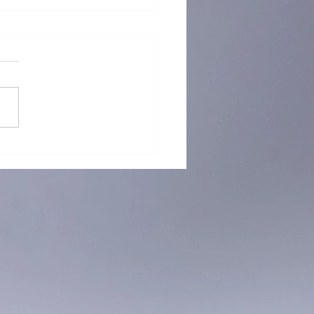
命團契籃球賽關注禁毒