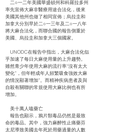
    二○一二年美國華盛頓州和科羅拉多州
率先宣佈大麻非醫療用途合法化，後來
美國其他州也做了相同宣佈；烏拉圭和
加拿大分別早於二○一三年及二○一八年
將大麻合法化，而聯合國的報告側重於
美國、烏拉圭和加拿大三個國家。
    UNODC在報告中指出，大麻合法化似
乎加速了每日大麻使用量的上升趨勢。
雖然青少年使用大麻的流行率“沒有太大
變化”，但年輕成年人頻繁吸食強效大麻
的情況顯著增加”。而精神疾病患者及與
自殺有關聯的常規使用大麻比例也有所
增加。
    美十萬人嗑藥亡
    報告也顯示，鴉片類毒品仍然是最致
命的毒品。其中，強力麻醉性止痛藥芬
太尼導致美國去年死於用藥過量的人數