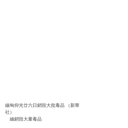
緬甸仰光廿六日銷毀大批毒品 （新華
社）
    緬銷毀大量毒品