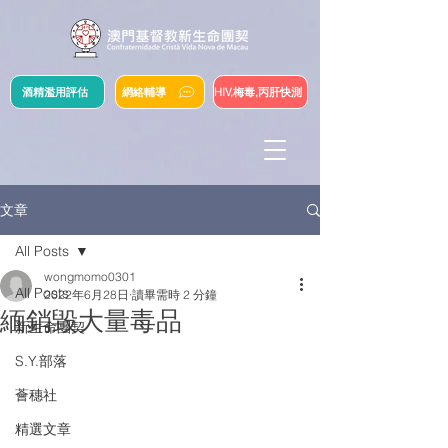
酒精濫用評估
網絡輔導
HIV,梅毒,丙肝快測
文章
All Posts
wongmomo0301
All Posts
2022年6月28日
讀畢需時 2 分鐘
緬銷毀大量毒品
新生命團契
S.Y.部落
薈穗社
精選文章