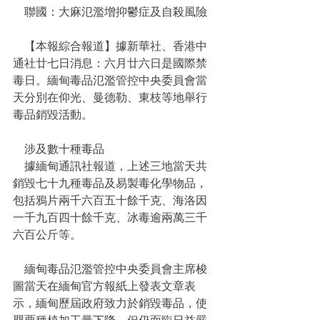
    聯國：大麻氾濫增抑鬱症及自殺風險
    【本報綜合報道】據新華社、香港中
通社廿七日消息：六月廿六日是國際禁
毒日。緬甸毒品氾濫管控中央委員會當
天分別在仰光、曼德勒、東枝等地舉行
毒品銷毀活動。
    涉及數十種毒品
    據緬甸通訊社報道，上述三地當天共
銷毀七十九種毒品及易製毒化學物品，
包括鴉片兩千六百五十餘千克、海洛因
一千九百四十餘千克、冰毒逾兩萬三千
六百公斤等。
    緬甸毒品氾濫管控中央委員會主席梭
圖當天在緬甸官方報紙上發表文章表
示，緬甸歷屆政府致力於銷毀毒品，使