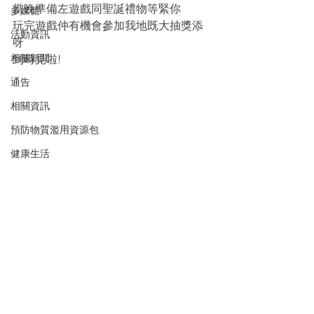
當晚準備左遊戲同聖誕禮物等緊你
多媒體
玩完遊戲仲有機會參加我地既大抽獎添
活動資訊
呀
相關新聞
到時見啦!
通告
相關資訊
預防物質濫用資源包
健康生活