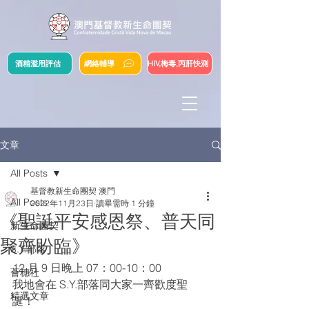
酒精濫用評估
網絡輔導
HIV,梅毒,丙肝快測
文章
All Posts
基督教新生命團契 澳門
All Posts
2022年11月23日
讀畢需時 1 分鐘
《聖誔平安感恩祭、普天同
新生命團契
聚齊盼臨》
S.Y.部落
12 月 9 日晚上 07：00-10：00
薈穗社
我地會在 S.Y.部落同大家一齊歡度聖
精選文章
誕！