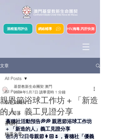
酒精濫用評估
網絡輔導
HIV,梅毒,丙肝快測
文章
All Posts
基督教新生命團契 澳門
All Posts
2024年5月7日
讀畢需時 1 分鐘
親恩節浴球工作坊 + 「新造
新生命團契
的人」義工見證分享
S.Y.部落
薈穗社活動預告💭💭 親恩節浴球工作坊
薈穗社
+ 「新造的人」義工見證分享
精選文章
在5月12日母親節👩🏻🌷，薈穗社「優義