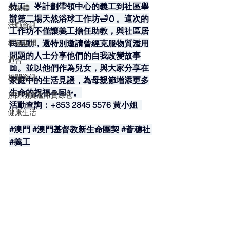
特工」🌟計劃帶領中心的義工到社區舉
多媒體
辦第二場天然浴球工作坊🛁🥚。這次的
活動資訊
工作坊不僅讓義工擔任助教，與社區居
相關新聞
民互動，還特別邀請曾經克服物質濫用
問題的人士分享他們的自我改變故事
通告
📖。並以他們作為兒女，與大家分享在
相關資訊
家庭中的生活見證，為母親節增添更多
生命的祝福🙏🏻✨。
預防物質濫用資源包
活動查詢：+853 2845 5576 黃小姐 ​ 
健康生活
#澳門
#澳門基督教新生命團契
#薈穗社
#義工