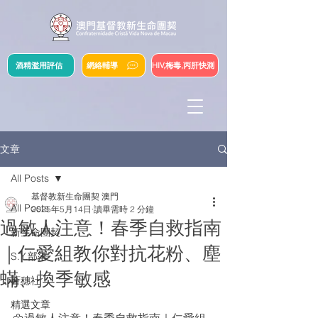
酒精濫用評估
網絡輔導
HIV,梅毒,丙肝快測
文章
All Posts
基督教新生命團契 澳門
All Posts
2025年5月14日
讀畢需時 2 分鐘
過敏人注意！春季自救指南
新生命團契
｜仁愛組教你對抗花粉、塵
S.Y.部落
蟎、換季敏感
薈穗社
精選文章