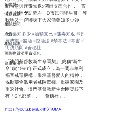
多媒體
編特意與迷毒知返x酒縫支己合作，一齊
走到社區🎥訪問左一D市民同學生哥，等
活動資訊
我地又一齊嚟睇下大家酒藥知多少😆
相關新聞
#酒藥知多少
#酒精支已
#迷毒知返
#物
通告
質成癮
#酗酒
#控酒法
#禁毒法
#毒害
#
相關資訊
街訪頭問
#薈穗社
預防物質濫用資源包
「澳門基督教新生命團契」(簡稱“新生
健康生活
命”)於1996年正式成立，為一間非牟利
福音戒毒機構，秉承基督愛人的精神，
協助藥物濫用者戒除毒癮、重建家園及
重返社會。澳門基督教新生命團契核下
有「S.Y.部落」、「薈穗社」。
https://youtu.be/sEk4hSTiUMA