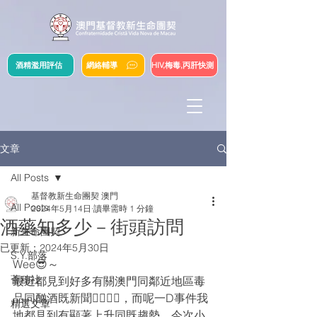
酒精濫用評估
網絡輔導
HIV,梅毒,丙肝快測
文章
All Posts
基督教新生命團契 澳門
All Posts
2024年5月14日
讀畢需時 1 分鐘
酒藥知多少－街頭訪問
新生命團契
已更新：
2024年5月30日
S.Y.部落
Wee😎～
薈穗社
最近都見到好多有關澳門同鄰近地區毒
品同酗酒既新聞😵‍💫😵‍💫，而呢一D事件我
精選文章
地都見到有顯著上升同既趨勢，今次小