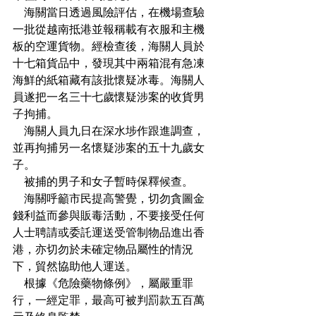
    海關當日透過風險評估，在機場查驗
一批從越南抵港並報稱載有衣服和主機
板的空運貨物。經檢查後，海關人員於
十七箱貨品中，發現其中兩箱混有急凍
海鮮的紙箱藏有該批懷疑冰毒。海關人
員遂把一名三十七歲懷疑涉案的收貨男
子拘捕。
    海關人員九日在深水埗作跟進調查，
並再拘捕另一名懷疑涉案的五十九歲女
子。
    被捕的男子和女子暫時保釋候查。
    海關呼籲市民提高警覺，切勿貪圖金
錢利益而參與販毒活動，不要接受任何
人士聘請或委託運送受管制物品進出香
港，亦切勿於未確定物品屬性的情況
下，貿然協助他人運送。
    根據《危險藥物條例》，屬嚴重罪
行，一經定罪，最高可被判罰款五百萬