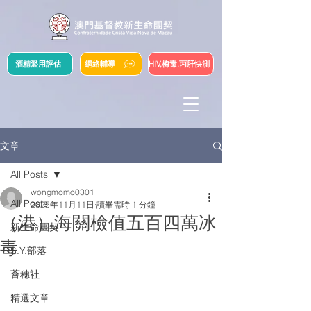
酒精濫用評估
網絡輔導
HIV,梅毒,丙肝快測
文章
All Posts
wongmomo0301
All Posts
2025年11月11日
讀畢需時 1 分鐘
（港）海關檢值五百四萬冰
新生命團契
毒
S.Y.部落
薈穗社
精選文章