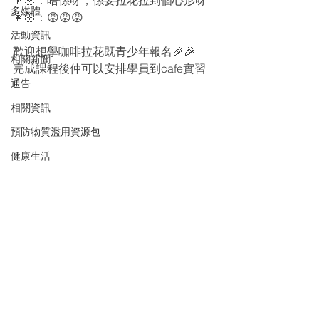
👦🏻：唔係呀，係要拉花拉到個心形呀
多媒體
👩🏼：😡😡😡
活動資訊
歡迎想學咖啡拉花既青少年報名🎉🎉
相關新聞
完成課程後仲可以安排學員到cafe實習
通告
相關資訊
預防物質濫用資源包
健康生活