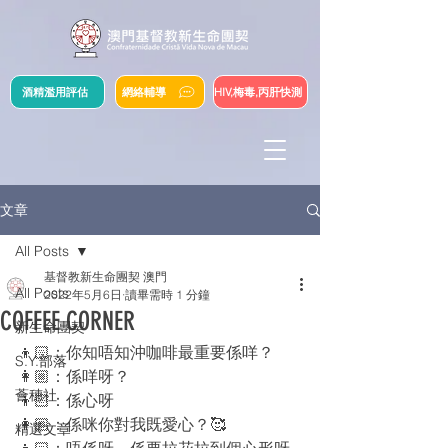
酒精濫用評估
網絡輔導
HIV,梅毒,丙肝快測
文章
All Posts
基督教新生命團契 澳門
All Posts
2022年5月6日
讀畢需時 1 分鐘
COFFEE CORNER
新生命團契
👦🏻：你知唔知沖咖啡最重要係咩？
S.Y.部落
👩🏼：係咩呀？
薈穗社
👦🏻：係心呀
👩🏼：係咪你對我既愛心？🥰
精選文章